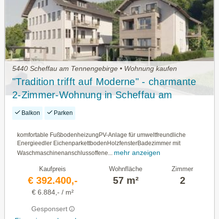
5440 Scheffau am Tennengebirge • Wohnung kaufen
"Tradition trifft auf Moderne" - charmante
2-Zimmer-Wohnung in Scheffau am
Tennengebirge - PROVISIONSFREI FÜR
Balkon
Parken
DEN ERWERBER
komfortable FußbodenheizungPV-Anlage für umweltfreundliche
Energieedler EichenparkettbodenHolzfensterBadezimmer mit
mehr anzeigen
Waschmaschinenanschlussoffene...
Kaufpreis
Wohnfläche
Zimmer
€ 392.400,-
57 m²
2
€ 6.884,- / m²
Gesponsert