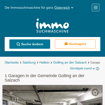
Die Immosuchmaschine für ganz
Österreich
Mobile
Menü
Suchagent
Suche ändern
Startseite
Salzburg
Hallein
Golling an der Salzach
Garagen
Günstigste zuerst
1 Garagen in der Gemeinde Golling an der
Salzach