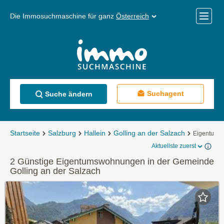
Die Immosuchmaschine für ganz
Österreich
Mobile
Menü
Suchagent
Suche ändern
Startseite
Salzburg
Hallein
Golling an der Salzach
Eigentums
Aktuellste zuerst
2 Günstige Eigentumswohnungen in der Gemeinde
Golling an der Salzach