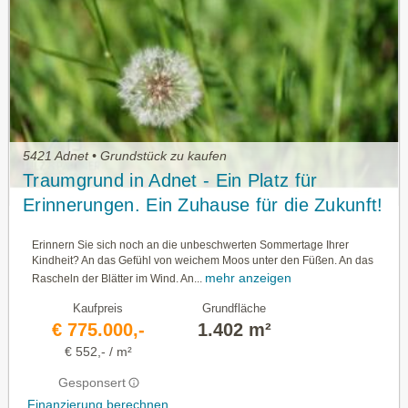
5421 Adnet • Grundstück zu kaufen
Traumgrund in Adnet - Ein Platz für
Erinnerungen. Ein Zuhause für die Zukunft!
Erinnern Sie sich noch an die unbeschwerten Sommertage Ihrer
Kindheit? An das Gefühl von weichem Moos unter den Füßen. An das
mehr anzeigen
Rascheln der Blätter im Wind. An...
Kaufpreis
Grundfläche
€ 775.000,-
1.402 m²
€ 552,- / m²
Gesponsert
Finanzierung berechnen