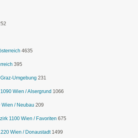
252
sterreich
4635
rreich
395
k Graz-Umgebung
231
 1090 Wien / Alsergrund
1066
0 Wien / Neubau
209
rk 1100 Wien / Favoriten
675
1220 Wien / Donaustadt
1499