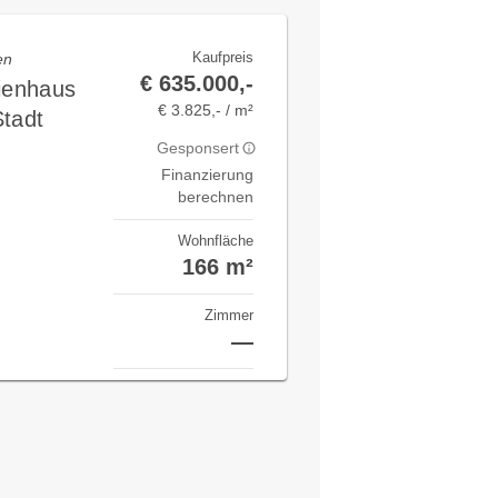
Kaufpreis
en
€ 635.000,-
lienhaus
€ 3.825,- / m²
Stadt
Gesponsert
Finanzierung
berechnen
Wohnfläche
166 m²
Zimmer
—