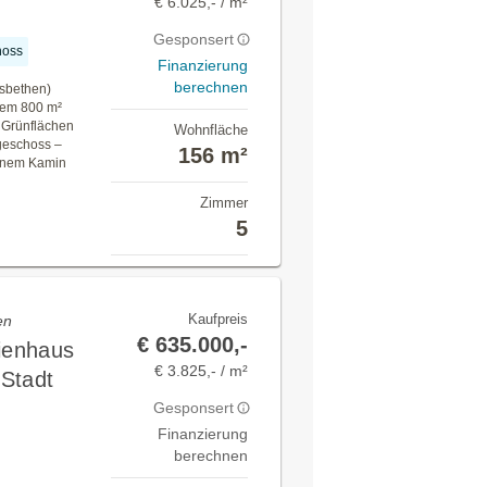
€ 6.025,- / m²
Gesponsert
hoss
Finanzierung
berechnen
lsbethen)
inem 800 m²
 Grünflächen
Wohnfläche
geschoss –
156 m²
fenem Kamin
Zimmer
5
Kaufpreis
en
€ 635.000,-
lienhaus
€ 3.825,- / m²
Stadt
Gesponsert
Finanzierung
berechnen