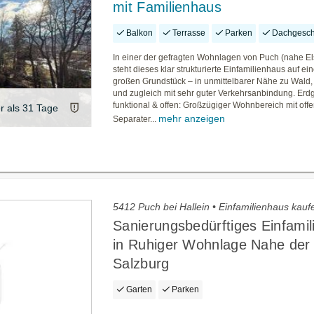
mit Familienhaus
Balkon
Terrasse
Parken
Dachgesc
In einer der gefragten Wohnlagen von Puch (nahe E
steht dieses klar strukturierte Einfamilienhaus auf e
großen Grundstück – in unmittelbarer Nähe zu Wald,
und zugleich mit sehr guter Verkehrsanbindung. Erd
funktional & offen: Großzügiger Wohnbereich mit of
er als 31 Tage
mehr anzeigen
Separater...
5412 Puch bei Hallein • Einfamilienhaus kauf
Sanierungsbedürftiges Einfami
in Ruhiger Wohnlage Nahe der 
Salzburg
Garten
Parken