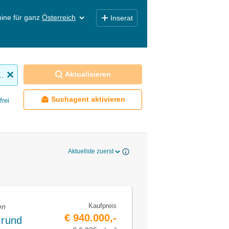
ine für ganz
Österreich
Inserat
Aktualisieren
nhaus zu kaufen
Suchagent aktivieren
frei
Aktuellste zuerst
Kaufpreis
en
€ 940.000,-
Grund