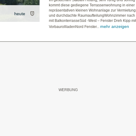
Im gesuchten Stadteil Hötting, sehr ruhig und sonnig
kommt diese gediegene Terrassenwohnung in einer
repräsentativen kleinen Wohnanlage zur Vermietun
heute
und durchdachte RaumaufteilungWohnzimmer nach
mit BalkonterrasseSüd -West – Fenster Dreh Kipp mit 
mehr anzeigen
VorbaurollladenNord Fenster...