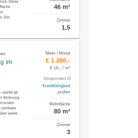
ruck. Diese
46 m²
fläche
en
s. Die
Zimmer
1,5
Miete / Monat
ten
€ 1.280,-
g im
€ 16,- / m²
Gesponsert
Kreditfähigkeit
prüfen
– wartet ab
-m²-Wohnung
im ersten
Wohnfläche
 zentraler
80 m²
nüber sowie
Zimmer
3