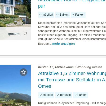
pur
möbliert
Balkon
Parken
Diese hochwertige, möblierte Maisonette auf der So
Kitzbühel am Fuße des Kitzbüheler Horn befindet sic
sehr gepflegten Wohnhaus mit nur einer weiteren Pa
gestern
besitzt einen eigenen Eingang. Die stilvoll möblier
verfügt über 2 helle Schlafzimmer, einen lichtdurchf
mehr anzeigen
Essraum...
Kristen 17, 6094 Axams • Wohnung mieten
Attraktive 1,5 Zimmer-Wohnun
mit Terrasse und Stellplatz in 
Omes
möbliert
Terrasse
Parken
Ruhig wohnen in idyllischer Umgebung – mit sonnige