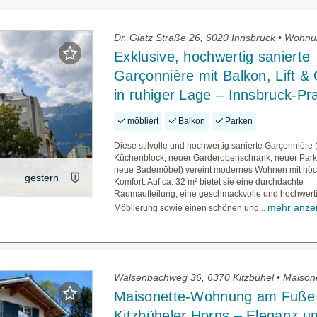
Dr. Glatz Straße 26, 6020 Innsbruck • Wohn
Exklusive, hochwertig sanierte
Garçonnière mit Balkon, Lift &
in ruhiger Lage – Innsbruck-Pr
möbliert
Balkon
Parken
Diese stilvolle und hochwertig sanierte Garçonnière
Küchenblock, neuer Garderobenschrank, neuer Park
neue Bademöbel) vereint modernes Wohnen mit hö
gestern
Komfort. Auf ca. 32 m² bietet sie eine durchdachte
Raumaufteilung, eine geschmackvolle und hochwerti
mehr anze
Möblierung sowie einen schönen und...
Walsenbachweg 36, 6370 Kitzbühel • Maison
Maisonette-Wohnung am Fuße
Kitzbüheler Horns – Eleganz u