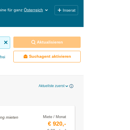
ine für ganz
Österreich
Inserat
Aktualisieren
Suchagent aktivieren
frei
Aktuellste zuerst
Miete / Monat
ung mieten
€ 920,-