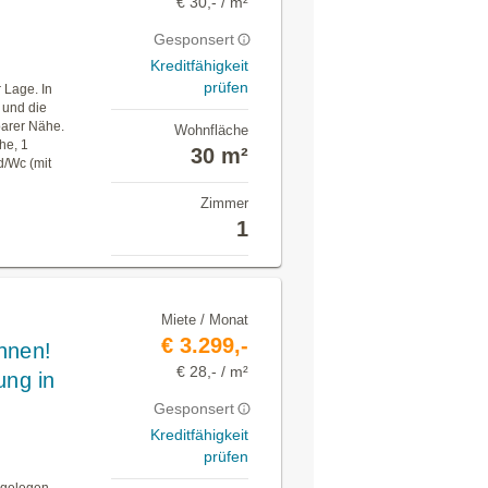
€ 30,- / m²
Gesponsert
Kreditfähigkeit
prüfen
r Lage. In
 und die
barer Nähe.
Wohnfläche
he, 1
30 m²
d/Wc (mit
Zimmer
1
Miete / Monat
€ 3.299,-
hnen!
€ 28,- / m²
ng in
Gesponsert
Kreditfähigkeit
prüfen