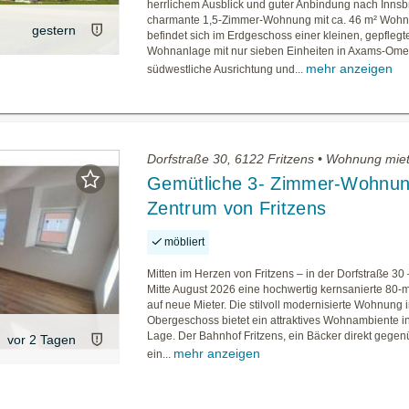
herrlichem Ausblick und guter Anbindung nach Innsb
charmante 1,5-Zimmer-Wohnung mit ca. 46 m² Wohn
gestern
befindet sich im Erdgeschoss einer kleinen, gepflegt
Wohnanlage mit nur sieben Einheiten in Axams-Ome
mehr anzeigen
südwestliche Ausrichtung und...
Dorfstraße 30, 6122 Fritzens • Wohnung mie
Gemütliche 3- Zimmer-Wohnun
Zentrum von Fritzens
möbliert
Mitten im Herzen von Fritzens – in der Dorfstraße 30 
Mitte August 2026 eine hochwertig kernsanierte 80
auf neue Mieter. Die stilvoll modernisierte Wohnung 
Obergeschoss bietet ein attraktives Wohnambiente in
Lage. Der Bahnhof Fritzens, ein Bäcker direkt gege
vor 2 Tagen
mehr anzeigen
ein...