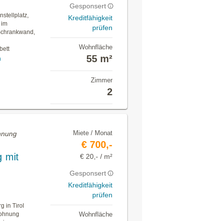
Gesponsert
stellplatz,
Kreditfähigkeit
 im
prüfen
Schrankwand,
h
Wohnfläche
bett
55 m²
n
Zimmer
2
Miete / Monat
ohnung
€ 700,-
 mit
€ 20,- / m²
Gesponsert
Kreditfähigkeit
prüfen
 in Tirol
 Wohnung
Wohnfläche