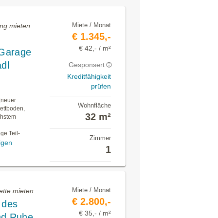
Miete / Monat
ung mieten
€ 1.345,-
€ 42,- / m²
 Garage
adl
Gesponsert
Kreditfähigkeit
prüfen
 (neuer
Wohnfläche
ettboden,
32 m²
chstem
ge Teil-
Zimmer
igen
1
Miete / Monat
ette mieten
€ 2.800,-
 des
€ 35,- / m²
nd Ruhe