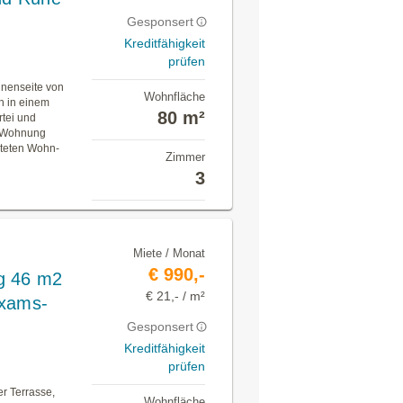
Gesponsert
Kreditfähigkeit
prüfen
nnenseite von
Wohnfläche
h in einem
80 m²
rtei und
te Wohnung
luteten Wohn-
Zimmer
3
Miete / Monat
€ 990,-
g 46 m2
€ 21,- / m²
Axams-
Gesponsert
Kreditfähigkeit
prüfen
r Terrasse,
Wohnfläche