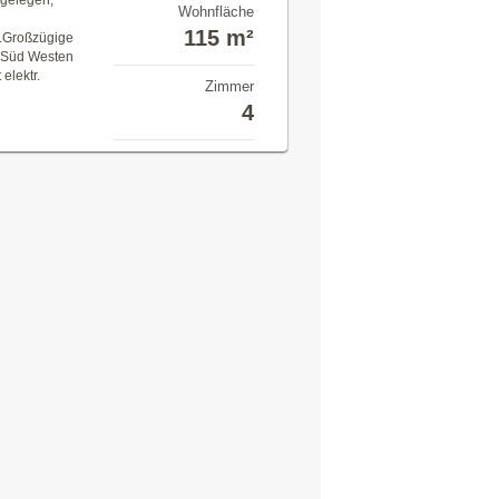
 gelegen,
Wohnfläche
115 m²
g.Großzügige
 Süd Westen
elektr.
Zimmer
4