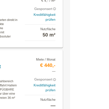
€ 4,- / m²
Gesponsert
Kreditfähigkeit
prüfen
rten direkt in
kte
Die
Nutzfläche
 mit
50 m²
Absoluter
Miete / Monat
€ 440,-
t
—
Gesponsert
Nahbereich
Kreditfähigkeit
fahrt Hallein
VERFÜGBARE
prüfen
r über eine
Freien 36 m²
Nutzfläche
—