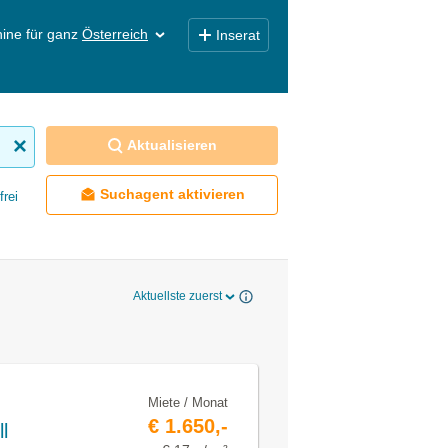
ine für ganz
Österreich
Inserat
Aktualisieren
Suchagent aktivieren
frei
Aktuellste zuerst
Miete / Monat
€ 1.650,-
l