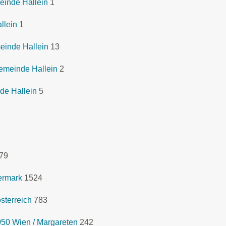
einde Hallein
1
llein
1
einde Hallein
13
emeinde Hallein
2
de Hallein
5
79
ermark
1524
sterreich
783
050 Wien / Margareten
242