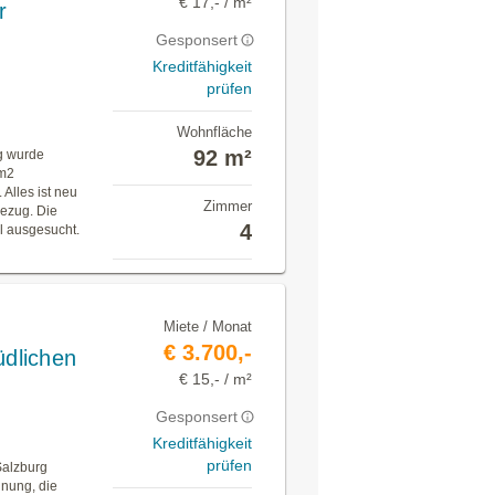
€ 17,- / m²
r
Gesponsert
Kreditfähigkeit
prüfen
Wohnfläche
92 m²
g wurde
 m2
lles ist neu
Zimmer
bezug. Die
4
il ausgesucht.
Miete / Monat
€ 3.700,-
dlichen
€ 15,- / m²
Gesponsert
Kreditfähigkeit
prüfen
Salzburg
hnung, die