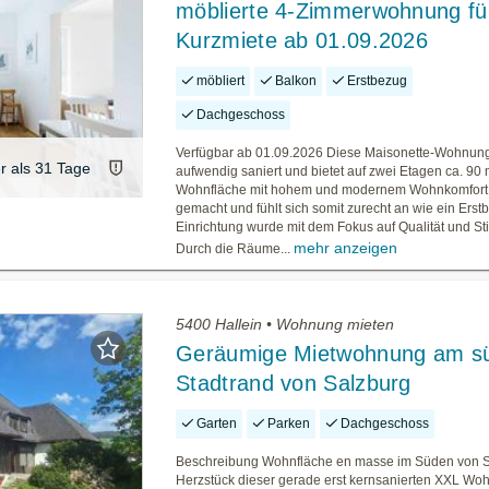
möblierte 4‑Zimmerwohnung fü
Kurzmiete ab 01.09.2026
möbliert
Balkon
Erstbezug
Dachgeschoss
Verfügbar ab 01.09.2026 Diese Maisonette-Wohnun
er als 31 Tage
aufwendig saniert und bietet auf zwei Etagen ca. 90
Wohnfläche mit hohem und modernem Wohnkomfort. A
gemacht und fühlt sich somit zurecht an wie ein Erst
Einrichtung wurde mit dem Fokus auf Qualität und St
mehr anzeigen
Durch die Räume...
5400 Hallein • Wohnung mieten
Geräumige Mietwohnung am sü
Stadtrand von Salzburg
Garten
Parken
Dachgeschoss
Beschreibung Wohnfläche en masse im Süden von 
Herzstück dieser gerade erst kernsanierten XXL Wo