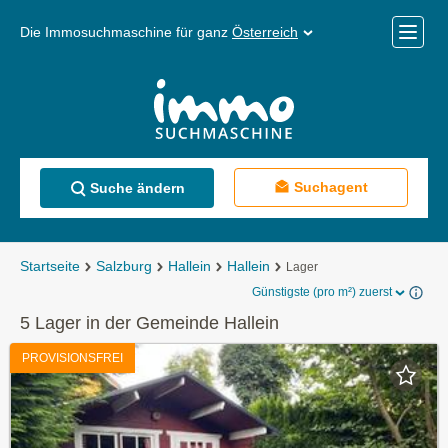
Die Immosuchmaschine für ganz
Österreich
Mobile
Menü
Suchagent
Suche ändern
Startseite
Salzburg
Hallein
Hallein
Lager
Günstigste (pro m²) zuerst
5 Lager in der Gemeinde Hallein
PROVISIONSFREI