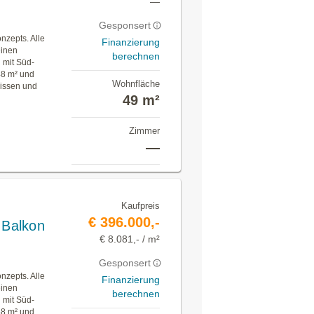
—
Gesponsert
nzepts. Alle
Finanzierung
einen
berechnen
 mit Süd-
48 m² und
Wohnfläche
rissen und
49 m²
Zimmer
—
Kaufpreis
€ 396.000,-
 Balkon
€ 8.081,- / m²
Gesponsert
nzepts. Alle
Finanzierung
einen
berechnen
 mit Süd-
48 m² und