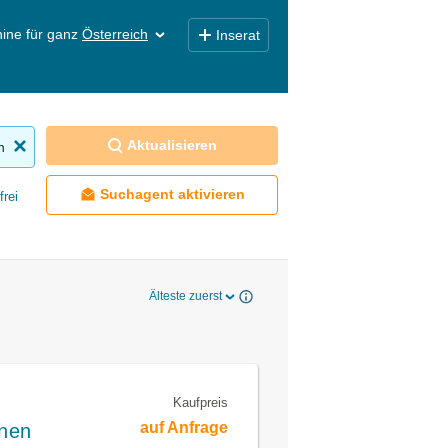
ine für ganz
Österreich
Inserat
Aktualisieren
n
Suchagent aktivieren
frei
Älteste zuerst
Kaufpreis
auf Anfrage
nen