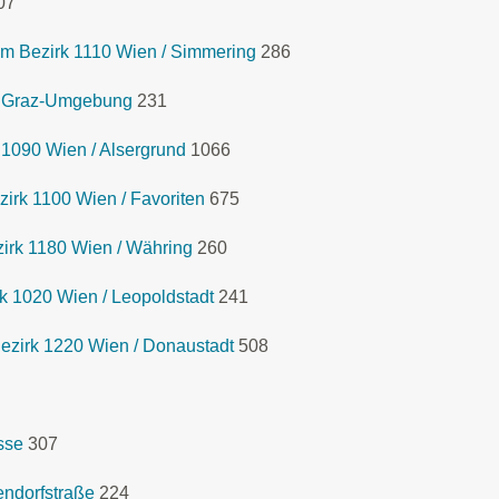
07
m Bezirk 1110 Wien / Simmering
286
k Graz-Umgebung
231
 1090 Wien / Alsergrund
1066
rk 1100 Wien / Favoriten
675
rk 1180 Wien / Währing
260
 1020 Wien / Leopoldstadt
241
zirk 1220 Wien / Donaustadt
508
sse
307
ndorfstraße
224