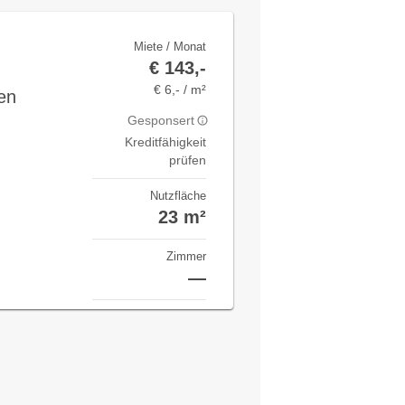
Miete / Monat
€ 143,-
€ 6,- / m²
en
Gesponsert
Kreditfähigkeit
prüfen
Nutzfläche
23 m²
Zimmer
—