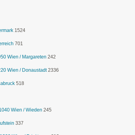
ermark
1524
rreich
701
050 Wien / Margareten
242
1220 Wien / Donaustadt
2336
labruck
518
1040 Wien / Wieden
245
ufstein
337