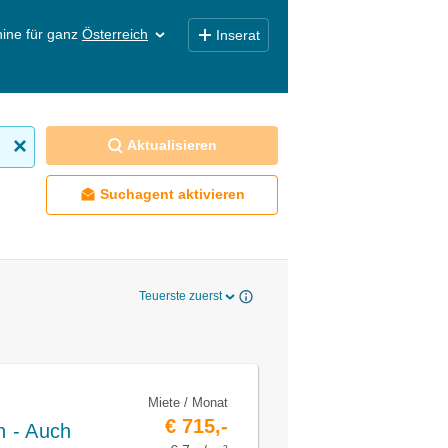
ine für ganz
Österreich
Inserat
Aktualisieren
Suchagent aktivieren
Teuerste zuerst
Miete / Monat
€ 715,-
n - Auch