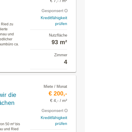
€ 7,- / m²
Gesponsert
Kreditfähigkeit
prüfen
 Ried zu
ierte
unau und
Nutzfläche
edlicher
93 m²
raumbüro ca.
Zimmer
4
Miete / Monat
€ 200,-
ir die
€ 4,- / m²
ächen
Gesponsert
Kreditfähigkeit
prüfen
von 50 m² bis
au und Ried