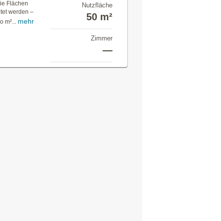
Die Flächen
Nutzfläche
etet werden –
50 m²
mehr
o m²...
Zimmer
—