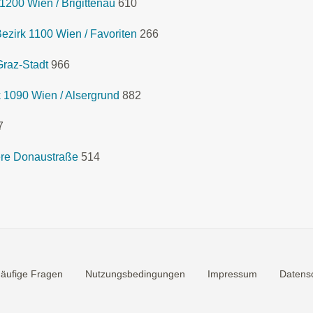
1200 Wien / Brigittenau
610
zirk 1100 Wien / Favoriten
266
raz-Stadt
966
 1090 Wien / Alsergrund
882
7
re Donaustraße
514
äufige Fragen
Nutzungsbedingungen
Impressum
Datensc