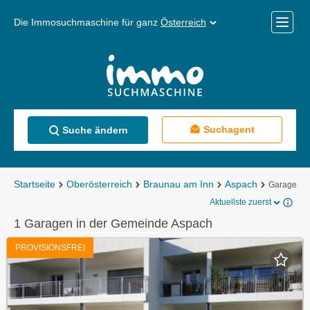
Die Immosuchmaschine für ganz
Österreich
Mobile
Menü
Suchagent
Suche ändern
Startseite
Oberösterreich
Braunau am Inn
Aspach
Garagen
Aktuellste zuerst
1 Garagen in der Gemeinde Aspach
PROVISIONSFREI