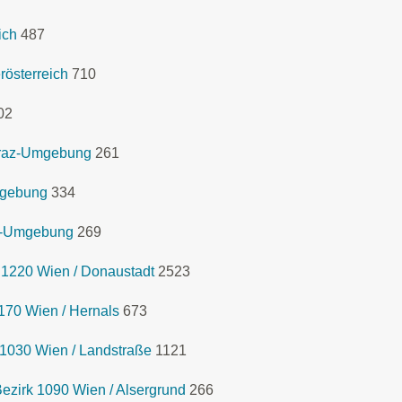
ich
487
österreich
710
02
 Graz-Umgebung
261
mgebung
334
az-Umgebung
269
 1220 Wien / Donaustadt
2523
170 Wien / Hernals
673
 1030 Wien / Landstraße
1121
ezirk 1090 Wien / Alsergrund
266