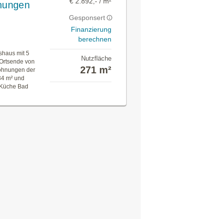
€ 2.892,- / m²
hnungen
Gesponsert
Finanzierung
berechnen
shaus mit 5
Nutzfläche
Ortsende von
271 m²
Wohnungen der
,34 m² und
 Küche Bad