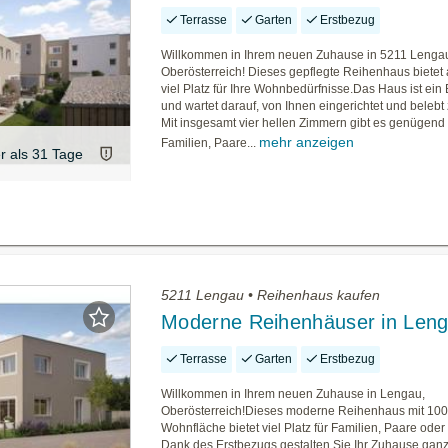
Terrasse
Garten
Erstbezug
Willkommen in Ihrem neuen Zuhause in 5211 Lenga
Oberösterreich! Dieses gepflegte Reihenhaus bietet 
viel Platz für Ihre Wohnbedürfnisse.Das Haus ist ein
und wartet darauf, von Ihnen eingerichtet und belebt
Mit insgesamt vier hellen Zimmern gibt es genügend
mehr anzeigen
Familien, Paare...
er als 31 Tage
5211 Lengau • Reihenhaus kaufen
Moderne Reihenhäuser in Len
Terrasse
Garten
Erstbezug
Willkommen in Ihrem neuen Zuhause in Lengau,
Oberösterreich!Dieses moderne Reihenhaus mit 100
Wohnfläche bietet viel Platz für Familien, Paare oder
Dank des Erstbezugs gestalten Sie Ihr Zuhause ganz