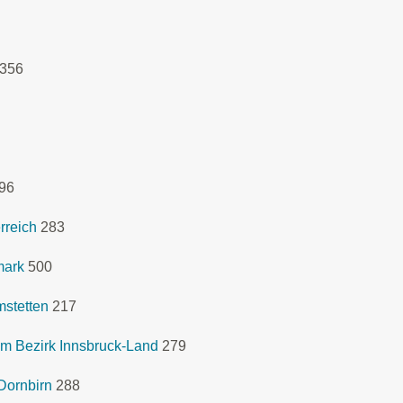
356
96
rreich
283
mark
500
mstetten
217
m Bezirk Innsbruck-Land
279
Dornbirn
288