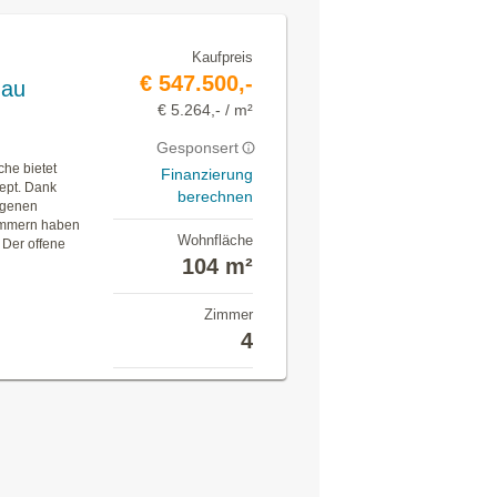
Kaufpreis
€ 547.500,-
gau
€ 5.264,- / m²
Gesponsert
he bietet
Finanzierung
ept. Dank
berechnen
igenen
Zimmern haben
Wohnfläche
. Der offene
104 m²
Zimmer
4