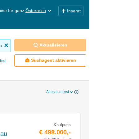
ine für ganz
Österreich
Inserat
Aktualisieren
n
Suchagent aktivieren
frei
Älteste zuerst
Kaufpreis
€ 498.000,-
gau