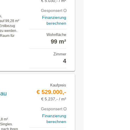
€ 5.030,- / m²
Gesponsert
u,
Finanzierung
auf 99,28 m²
berechnen
 Erstbezug
 zu werden.
Wohnfläche
 Raum für
99 m²
Zimmer
4
Kaufpreis
€ 529.000,-
gau
€ 5.237,- / m²
Gesponsert
Finanzierung
,8 m²
berechnen
 Singles.
 nach Ihren