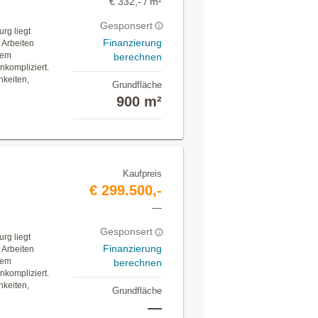
€ 332,- / m²
Gesponsert
rg liegt
Finanzierung
 Arbeiten
nem
berechnen
nkompliziert.
hkeiten,
Grundfläche
900 m²
Kaufpreis
€ 299.500,-
—
Gesponsert
rg liegt
Finanzierung
 Arbeiten
nem
berechnen
nkompliziert.
hkeiten,
Grundfläche
—