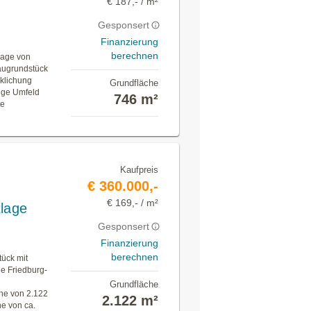
€ 187,- / m²
Gesponsert
Finanzierung
berechnen
nlage von
Baugrundstück
rklichung
Grundfläche
ige Umfeld
746 m²
te
Kaufpreis
€ 360.000,-
€ 169,- / m²
tlage
Gesponsert
Finanzierung
berechnen
tück mit
de Friedburg-
Grundfläche
he von 2.122
2.122 m²
he von ca.