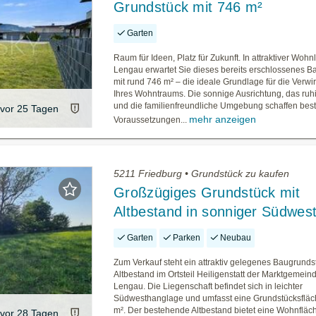
Grundstück mit 746 m²
Garten
Raum für Ideen, Platz für Zukunft. In attraktiver Woh
Lengau erwartet Sie dieses bereits erschlossenes 
mit rund 746 m² – die ideale Grundlage für die Verwi
Ihres Wohntraums. Die sonnige Ausrichtung, das ruh
und die familienfreundliche Umgebung schaffen bes
vor 25 Tagen
mehr anzeigen
Voraussetzungen...
5211 Friedburg • Grundstück zu kaufen
Großzügiges Grundstück mit
Altbestand in sonniger Südwes
Garten
Parken
Neubau
Zum Verkauf steht ein attraktiv gelegenes Baugrunds
Altbestand im Ortsteil Heiligenstatt der Marktgemein
Lengau. Die Liegenschaft befindet sich in leichter
Südwesthanglage und umfasst eine Grundstücksfläc
m². Der bestehende Altbestand bietet eine Wohnfläc
vor 28 Tagen