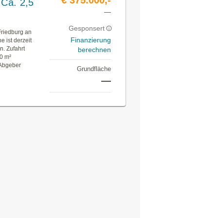
 Ca. 2,5
—
Gesponsert
Friedburg an
Finanzierung
 ist derzeit
n. Zufahrt
berechnen
00 m²
 Abgeber
Grundfläche
—