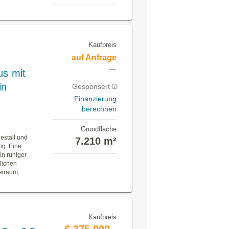
Kaufpreis
auf Anfrage
—
us mit
in
Gesponsert
Finanzierung
berechnen
Grundfläche
estall und
7.210 m²
ng. Eine
In ruhiger
lichen
eiraum,
Kaufpreis
€ 375.000,-