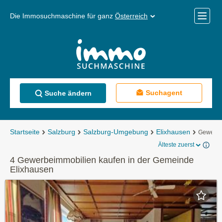
Die Immosuchmaschine für ganz
Österreich
Mobile
Menü
Suchagent
Suche ändern
Startseite
Salzburg
Salzburg-Umgebung
Elixhausen
Gewerbe
Älteste zuerst
4 Gewerbeimmobilien kaufen in der Gemeinde
Elixhausen