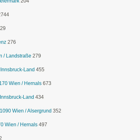
eiermark
204
2744
29
enz
276
n / Landstraße
279
 Innsbruck-Land
455
170 Wien / Hernals
673
 Innsbruck-Land
434
1090 Wien / Alsergrund
352
0 Wien / Hernals
497
2