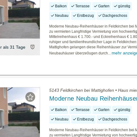
Balkon
Terrasse
Garten
günstig
Neubau
Erstbezug
Dachgeschoss
Moderne Neubau-Reihenhäuser in Feldkirchen bei M
zu vermieten Langfristige Vermietung von hochwert
Mittelreihenhaus € 1.700.- und Eckreihenhaus € 1.800
ruhiger und familienfreundlicher Lage in Feldkirchen
er als 31 Tage
Mattighofen gelangen diese Reihenhäuser zur Vermi
mehr anzeig
Neubauhäuser überze0ugen durch...
5143 Feldkirchen bei Mattighofen • Haus mie
Moderne Neubau Reihenhäuse
Balkon
Terrasse
Garten
günstig
Neubau
Erstbezug
Dachgeschoss
Moderne Neubau-Reihenhäuser in Feldkirchen bei M
zu vermieten Langfristige Vermietung von hochwert