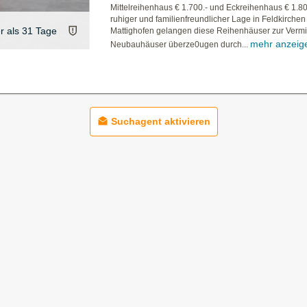
Mittelreihenhaus € 1.700.- und Eckreihenhaus € 1.800
ruhiger und familienfreundlicher Lage in Feldkirchen
er als 31 Tage
Mattighofen gelangen diese Reihenhäuser zur Vermi
mehr anzeig
Neubauhäuser überze0ugen durch...
Suchagent aktivieren