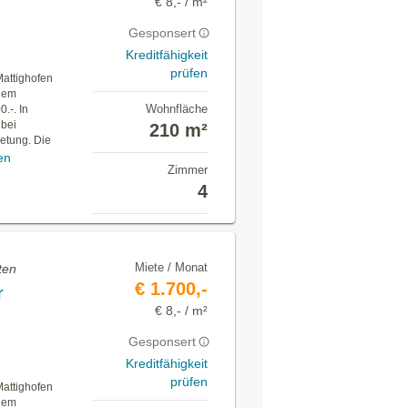
€ 8,- / m²
Gesponsert
Kreditfähigkeit
prüfen
attighofen
igem
Wohnfläche
.-. In
 bei
210 m²
etung. Die
en
Zimmer
4
Miete / Monat
ten
€ 1.700,-
r
€ 8,- / m²
Gesponsert
Kreditfähigkeit
prüfen
attighofen
igem