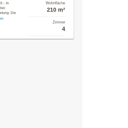
Wohnfläche
.-. In
 bei
210 m²
etung. Die
en
Zimmer
4