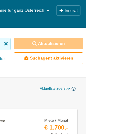
ine für ganz
Österreich
Inserat
Aktualisieren
Suchagent aktivieren
frei
Aktuellste zuerst
Miete / Monat
ten
€ 1.700,-
r