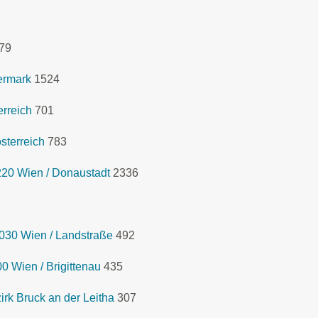
79
ermark
1524
rreich
701
sterreich
783
1220 Wien / Donaustadt
2336
030 Wien / Landstraße
492
 Wien / Brigittenau
435
rk Bruck an der Leitha
307