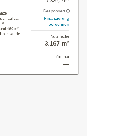
€ 820,- / m²
Gesponsert
änze
Finanzierung
sich auf ca.
 m²
berechnen
 und 460 m²
 Halle wurde
Nutzfläche
3.167 m²
Zimmer
—