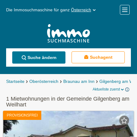
Die Immosuchmaschine für ganz
Österreich
Mobile
Menü
Suchagent
Suche ändern
Startseite
Oberösterreich
Braunau am Inn
Gilgenberg am Weil
Aktuellste zuerst
1 Mietwohnungen in der Gemeinde Gilgenberg am
Weilhart
PROVISIONSFREI