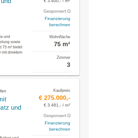
 und
€ 3.400,- / m²
Gesponsert
Finanzierung
berechnen
ia und
Wohnfläche
eilung sowie
75 m²
 75 m² bietet
 mit direktem
Zimmer
3
Kaufpreis
fen
€ 275.000,-
it
€ 3.481,- / m²
latz und
Gesponsert
Finanzierung
berechnen