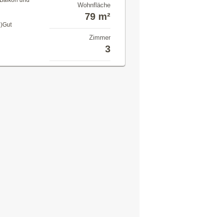
 Balkon und
Wohnfläche
e
79 m²
e)Gut
Zimmer
3