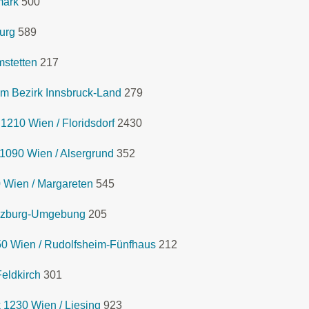
mark
500
urg
589
mstetten
217
m Bezirk Innsbruck-Land
279
1210 Wien / Floridsdorf
2430
1090 Wien / Alsergrund
352
 Wien / Margareten
545
lzburg-Umgebung
205
0 Wien / Rudolfsheim-Fünfhaus
212
eldkirch
301
 1230 Wien / Liesing
923