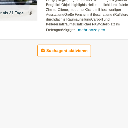
Gut gepflegte junge 3-Zimmer-Wohnung mit großem
Bergblick!Objekthighlights:Helle und lichtdurchflutet
ZimmerOffene, moderne Küche mit hochwertiger
er als 31 Tage
AusstattungGroße Fenster mit Beschattung (Raffstor
durchdachte RaumaufteilungCarport und
Kellerersatzraumzusätzlicher PKW-Stellplatz im
mehr anzeigen
Freiengroßzügiger...
Suchagent aktivieren