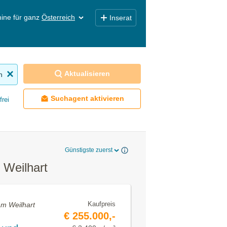
ine für ganz
Österreich
Inserat
Aktualisieren
n
Suchagent aktivieren
frei
Günstigste zuerst
Weilhart
Kaufpreis
m Weilhart
€ 255.000,-