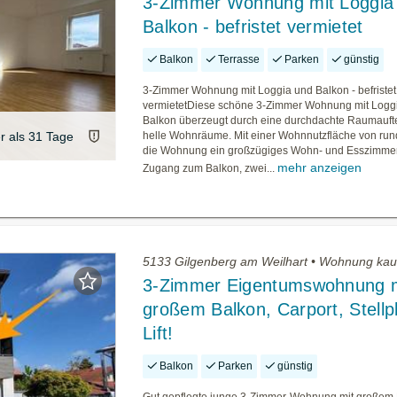
3-Zimmer Wohnung mit Loggia
Balkon - befristet vermietet
Balkon
Terrasse
Parken
günstig
3-Zimmer Wohnung mit Loggia und Balkon - befristet
vermietetDiese schöne 3-Zimmer Wohnung mit Logg
Balkon überzeugt durch eine durchdachte Raumauft
er als 31 Tage
helle Wohnräume. Mit einer Wohnnutzfläche von rund
die Wohnung ein großzügiges Wohn- und Esszimmer
mehr anzeigen
Zugang zum Balkon, zwei...
5133 Gilgenberg am Weilhart • Wohnung kau
3-Zimmer Eigentumswohnung m
großem Balkon, Carport, Stellp
Lift!
Balkon
Parken
günstig