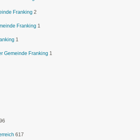
einde Franking
2
meinde Franking
1
ranking
1
er Gemeinde Franking
1
96
rreich
617