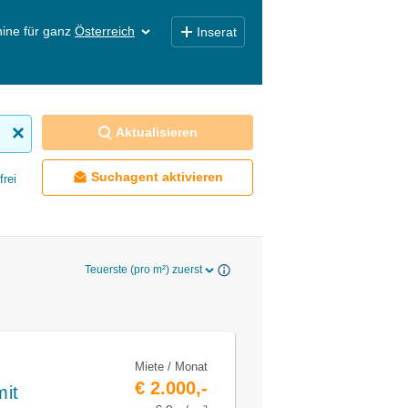
ine für ganz
Österreich
Inserat
Aktualisieren
Suchagent aktivieren
frei
Teuerste (pro m²) zuerst
Miete / Monat
€ 2.000,-
it