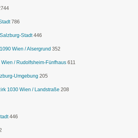
2744
Stadt
786
Salzburg-Stadt
446
1090 Wien / Alsergrund
352
 Wien / Rudolfsheim-Fünfhaus
611
lzburg-Umgebung
205
rk 1030 Wien / Landstraße
208
tadt
446
2