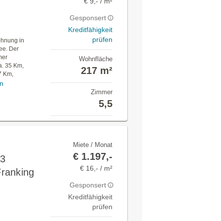
€ 9,- / m²
Gesponsert
Kreditfähigkeit
prüfen
ohnung in
ee. Der
mer
Wohnfläche
a. 35 Km,
217 m²
7 Km,
n
Zimmer
5,5
Miete / Monat
€ 1.197,-
 3
€ 16,- / m²
ranking
Gesponsert
Kreditfähigkeit
prüfen