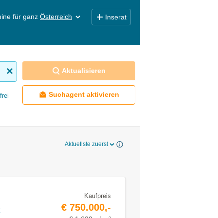
ine für ganz
Österreich
Inserat
Aktualisieren
Suchagent aktivieren
frei
Aktuellste zuerst
Kaufpreis
€ 750.000,-
t