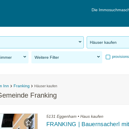
Die Immosuchmasch
Häuser kaufen
provisions
Zimmer
Weitere Filter
m Inn
Franking
Häuser kaufen
 Gemeinde Franking
5131 Eggenham • Haus kaufen
FRANKING | Bauernsacherl mi