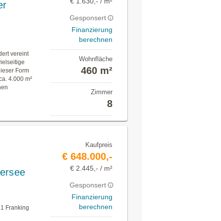
€ 1.630,- / m²
er
Gesponsert
Finanzierung
berechnen
rt vereint
Wohnfläche
elseitige
460 m²
dieser Form
 ca. 4.000 m²
nen
Zimmer
8
Kaufpreis
€ 648.000,-
€ 2.445,- / m²
tersee
Gesponsert
Finanzierung
berechnen
1 Franking