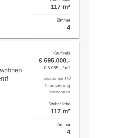
117 m²
Zimmer
4
Kaufpreis
€ 595.000,-
€ 5.085,- / m²
v wohnen
ntf
Gesponsert
Finanzierung
berechnen
Wohnfläche
117 m²
Zimmer
4