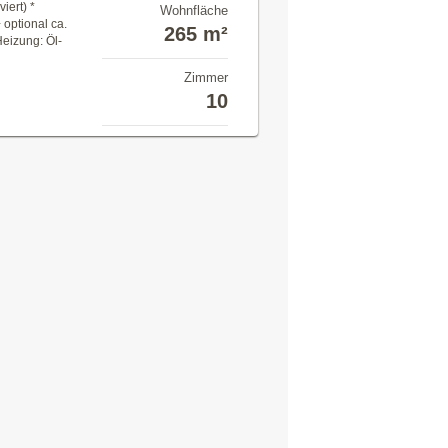
iert) *
Wohnfläche
 optional ca.
265 m²
Heizung: Öl-
Zimmer
10