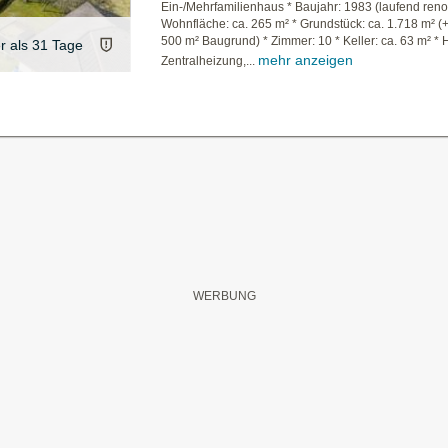
Ein-/Mehrfamilienhaus * Baujahr: 1983 (laufend renov
Wohnfläche: ca. 265 m² * Grundstück: ca. 1.718 m² (+
500 m² Baugrund) * Zimmer: 10 * Keller: ca. 63 m² * 
er als 31 Tage
mehr anzeigen
Zentralheizung,...