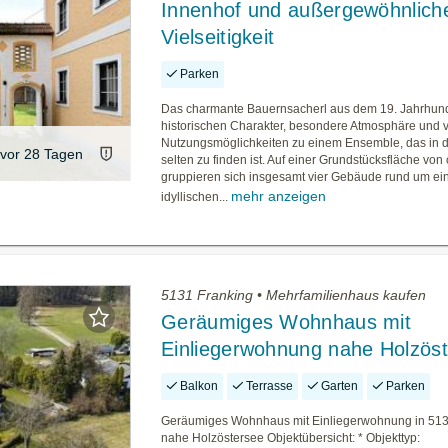
Innenhof und außergewöhnlich
Vielseitigkeit
Parken
Das charmante Bauernsacherl aus dem 19. Jahrhunde
historischen Charakter, besondere Atmosphäre und vi
Nutzungsmöglichkeiten zu einem Ensemble, das in 
vor 28 Tagen
selten zu finden ist. Auf einer Grundstücksfläche von
gruppieren sich insgesamt vier Gebäude rund um ei
mehr anzeigen
idyllischen...
5131 Franking • Mehrfamilienhaus kaufen
Geräumiges Wohnhaus mit
Einliegerwohnung nahe Holzös
Balkon
Terrasse
Garten
Parken
Geräumiges Wohnhaus mit Einliegerwohnung in 513
nahe Holzöstersee Objektübersicht: * Objekttyp: