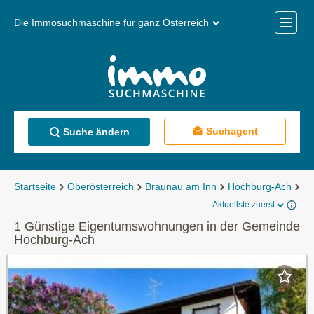
Die Immosuchmaschine für ganz
Österreich
Mobile
Menü
Suchagent
Suche ändern
Startseite
Oberösterreich
Braunau am Inn
Hochburg-Ach
Ei
Aktuellste zuerst
1 Günstige Eigentumswohnungen in der Gemeinde
Hochburg-Ach