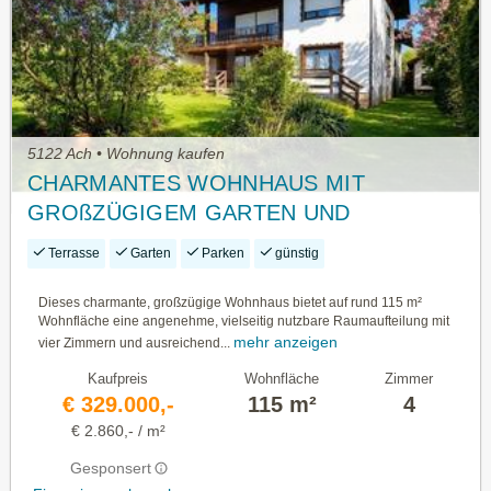
5122 Ach • Wohnung kaufen
CHARMANTES WOHNHAUS MIT
GROßZÜGIGEM GARTEN UND
ÜBERDACHTER TERRASSE
Terrasse
Garten
Parken
günstig
Dieses charmante, großzügige Wohnhaus bietet auf rund 115 m²
Wohnfläche eine angenehme, vielseitig nutzbare Raumaufteilung mit
mehr anzeigen
vier Zimmern und ausreichend...
Kaufpreis
Wohnfläche
Zimmer
€ 329.000,-
115 m²
4
€ 2.860,- / m²
Gesponsert