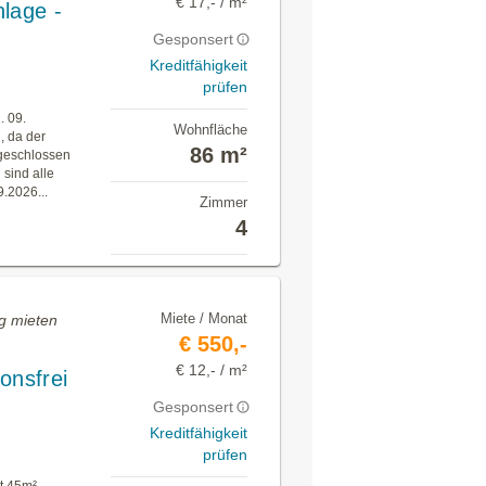
€ 17,- / m²
lage -
Gesponsert
Kreditfähigkeit
prüfen
. 09.
Wohnfläche
, da der
86 m²
bgeschlossen
 sind alle
.2026...
Zimmer
4
Miete / Monat
g mieten
€ 550,-
€ 12,- / m²
onsfrei
Gesponsert
Kreditfähigkeit
prüfen