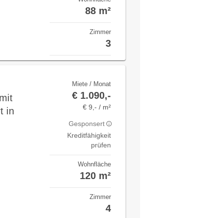
88 m²
Zimmer
3
Miete / Monat
€ 1.090,-
mit
€ 9,- / m²
t in
Gesponsert
Kreditfähigkeit
prüfen
Wohnfläche
120 m²
Zimmer
4