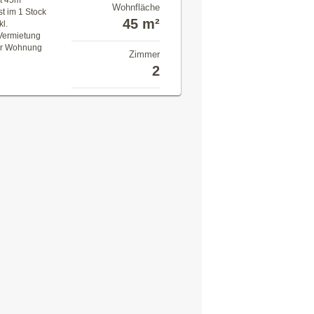
t 45m²
Wohnfläche
t im 1 Stock
45 m²
kl.
 Vermietung
Zur Wohnung
Zimmer
2