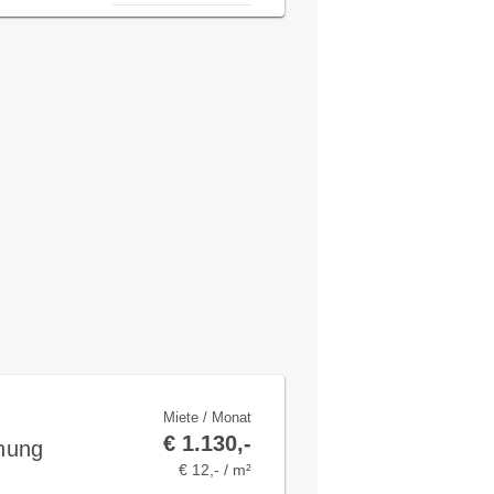
Miete / Monat
€ 1.130,-
nung
€ 12,- / m²