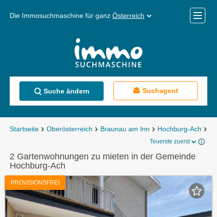
Die Immosuchmaschine für ganz
Österreich
Mobile
Menü
Suchagent
Suche ändern
Startseite
Oberösterreich
Braunau am Inn
Hochburg-Ach
Mi
Teuerste zuerst
2 Gartenwohnungen zu mieten in der Gemeinde
Hochburg-Ach
PROVISIONSFREI