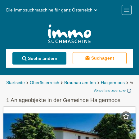
Die Immosuchmaschine für ganz
Österreich
Mobile
Menü
Suchagent
Suche ändern
Startseite
Oberösterreich
Braunau am Inn
Haigermoos
Anla
Aktuellste zuerst
1 Anlageobjekte in der Gemeinde Haigermoos