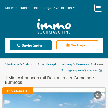
Die Immosuchmaschine für ganz
Österreich
Mobile
Menü
Suchagent
Suche ändern
Startseite
Salzburg
Salzburg-Umgebung
Bürmoos
Mietwohn
Günstigste (pro m²) zuerst
1 Mietwohnungen mit Balkon in der Gemeinde
Bürmoos
PROVISIONSFREI