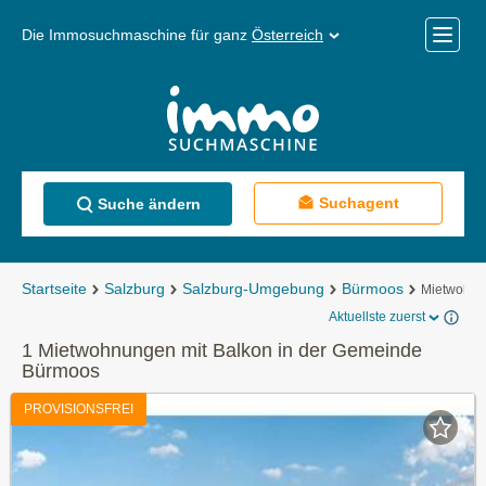
Die Immosuchmaschine für ganz
Österreich
Mobile
Menü
Suchagent
Suche ändern
Startseite
Salzburg
Salzburg-Umgebung
Bürmoos
Mietwohn
Aktuellste zuerst
1 Mietwohnungen mit Balkon in der Gemeinde
Bürmoos
PROVISIONSFREI