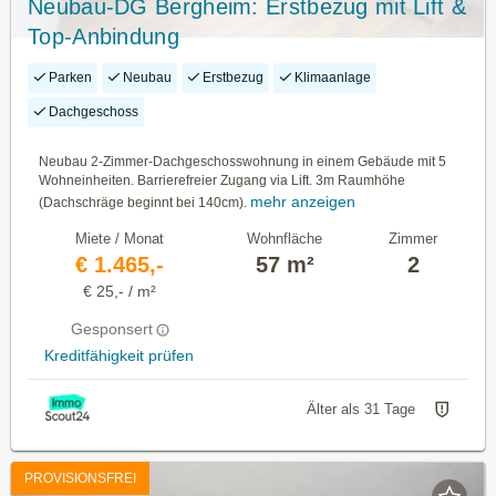
Neubau-DG Bergheim: Erstbezug mit Lift &
Top-Anbindung
Parken
Neubau
Erstbezug
Klimaanlage
Dachgeschoss
Neubau 2-Zimmer-Dachgeschosswohnung in einem Gebäude mit 5
Wohneinheiten. Barrierefreier Zugang via Lift. 3m Raumhöhe
mehr anzeigen
(Dachschräge beginnt bei 140cm).
Miete / Monat
Wohnfläche
Zimmer
€ 1.465,-
57 m²
2
€ 25,- / m²
Gesponsert
Kreditfähigkeit prüfen
Älter als 31 Tage
PROVISIONSFREI