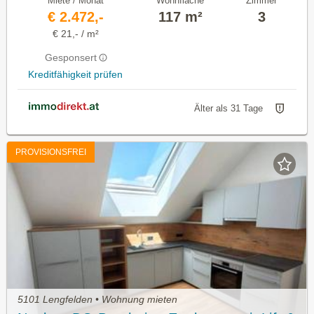
Miete / Monat
Wohnfläche
Zimmer
€ 2.472,-
117 m²
3
€ 21,- / m²
Gesponsert
Kreditfähigkeit prüfen
Älter als 31 Tage
PROVISIONSFREI
5101 Lengfelden • Wohnung mieten