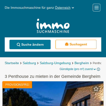
Die Immosuchmaschine für ganz
Österreich
Mobile
Menü
Suchagent
Suche ändern
Startseite
Salzburg
Salzburg-Umgebung
Bergheim
Penthouse
Günstigste (pro m²) zuerst
3 Penthouse zu mieten in der Gemeinde Bergheim
PROVISIONSFREI