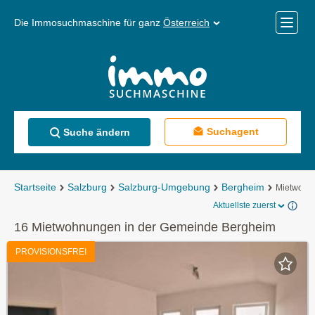
Die Immosuchmaschine für ganz
Österreich
Mobile
Menü
Suchagent
Suche ändern
Startseite
Salzburg
Salzburg-Umgebung
Bergheim
Mietwohn
Aktuellste zuerst
16 Mietwohnungen in der Gemeinde Bergheim
PROVISIONSFREI