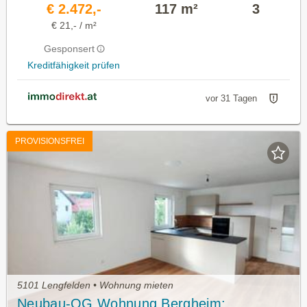
€ 2.472,-
117 m²
3
€ 21,- / m²
Gesponsert
Kreditfähigkeit prüfen
vor 31 Tagen
PROVISIONSFREI
5101 Lengfelden • Wohnung mieten
Neubau-OG Wohnung Bergheim: