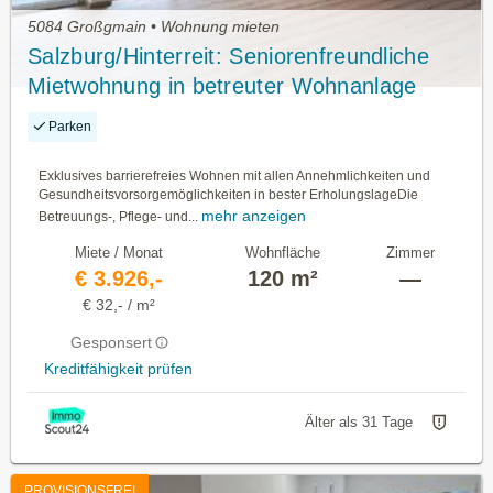
5084 Großgmain • Wohnung mieten
Salzburg/Hinterreit: Seniorenfreundliche
Mietwohnung in betreuter Wohnanlage
Haus B, Top 22 mit 120,20m² WNFL
Parken
Exklusives barrierefreies Wohnen mit allen Annehmlichkeiten und
Gesundheitsvorsorgemöglichkeiten in bester ErholungslageDie
mehr anzeigen
Betreuungs-, Pflege- und...
Miete / Monat
Wohnfläche
Zimmer
€ 3.926,-
120 m²
—
€ 32,- / m²
Gesponsert
Kreditfähigkeit prüfen
Älter als 31 Tage
PROVISIONSFREI