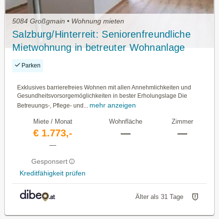
5084 Großgmain • Wohnung mieten
Salzburg/Hinterreit: Seniorenfreundliche
Mietwohnung in betreuter Wohnanlage
Haus B, Top 19 mit ca. 49,86m² WNFL.
Parken
Exklusives barrierefreies Wohnen mit allen Annehmlichkeiten und
Gesundheitsvorsorgemöglichkeiten in bester Erholungslage Die
mehr anzeigen
Betreuungs-, Pflege- und...
Miete / Monat
Wohnfläche
Zimmer
€ 1.773,-
—
—
—
Gesponsert
Kreditfähigkeit prüfen
Älter als 31 Tage