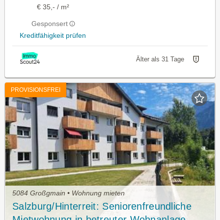
€ 35,- / m²
Gesponsert
Kreditfähigkeit prüfen
Älter als 31 Tage
PROVISIONSFREI
5084 Großgmain • Wohnung mieten
Salzburg/Hinterreit: Seniorenfreundliche
Mietwohnung in betreuter Wohnanlage