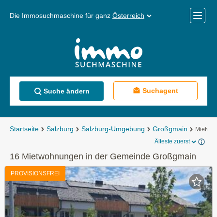
Die Immosuchmaschine für ganz
Österreich
Mobile
Menü
Suchagent
Suche ändern
Startseite
Salzburg
Salzburg-Umgebung
Großgmain
Mietwo
Älteste zuerst
16 Mietwohnungen in der Gemeinde Großgmain
PROVISIONSFREI