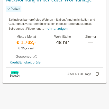
Haus A, Top 19 mit ca. 47,74m² WNFL.
Parken
Exklusives barrierefreies Wohnen mit allen Annehmlichkeiten und
Gesundheitsvorsorgemöglichkeiten in bester ErholungslageDie
mehr anzeigen
Betreuungs-, Pflege- und...
Miete / Monat
Wohnfläche
Zimmer
€ 1.702,-
48 m²
—
€ 35,- / m²
Gesponsert
Kreditfähigkeit prüfen
Älter als 31 Tage