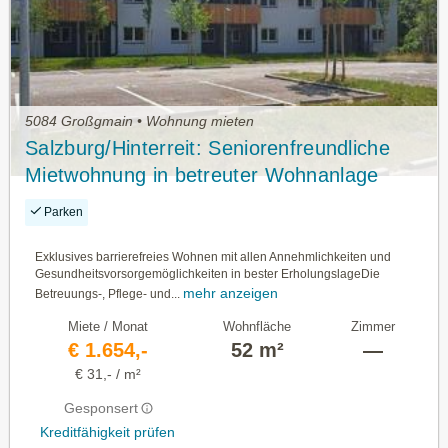
5084 Großgmain • Wohnung mieten
Salzburg/Hinterreit: Seniorenfreundliche
Mietwohnung in betreuter Wohnanlage
Haus A, Top 29 mit ca. 51,60m² WNFL.
Parken
Exklusives barrierefreies Wohnen mit allen Annehmlichkeiten und
Gesundheitsvorsorgemöglichkeiten in bester ErholungslageDie
mehr anzeigen
Betreuungs-, Pflege- und...
Miete / Monat
Wohnfläche
Zimmer
€ 1.654,-
52 m²
—
€ 31,- / m²
Gesponsert
Kreditfähigkeit prüfen