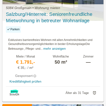
5084 Großgmain • Wohnung mieten
Salzburg/Hinterreit: Seniorenfreundliche
Mietwohnung in betreuter Wohnanlage
Haus B, Top 4 mit ca. 50,36m² WNFL.
Parken
Exklusives barrierefreies Wohnen mit allen Annehmlichkeiten und
Gesundheitsvorsorgemöglichkeiten in bester ErholungslageDie
mehr anzeigen
Betreuungs-, Pflege- und...
Miete / Monat
Wohnfläche
Zimmer
€ 1.791,-
50 m²
—
€ 35,- / m²
Gesponsert
Kreditfähigkeit prüfen
Älter als 31 Tage