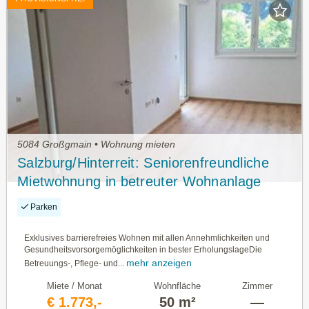
5084 Großgmain • Wohnung mieten
Salzburg/Hinterreit: Seniorenfreundliche
Mietwohnung in betreuter Wohnanlage
Haus B, Top 19 mit ca. 49,86m² WNFL.
Parken
Exklusives barrierefreies Wohnen mit allen Annehmlichkeiten und
Gesundheitsvorsorgemöglichkeiten in bester ErholungslageDie
mehr anzeigen
Betreuungs-, Pflege- und...
Miete / Monat
Wohnfläche
Zimmer
€ 1.773,-
50 m²
—