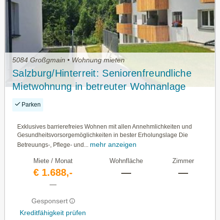
5084 Großgmain • Wohnung mieten
Salzburg/Hinterreit: Seniorenfreundliche
Mietwohnung in betreuter Wohnanlage
Haus A, Top 15 mit ca. 47,35m² WNFL.
Parken
Exklusives barrierefreies Wohnen mit allen Annehmlichkeiten und
Gesundheitsvorsorgemöglichkeiten in bester Erholungslage Die
mehr anzeigen
Betreuungs-, Pflege- und...
Miete / Monat
Wohnfläche
Zimmer
€ 1.688,-
—
—
—
Gesponsert
Kreditfähigkeit prüfen