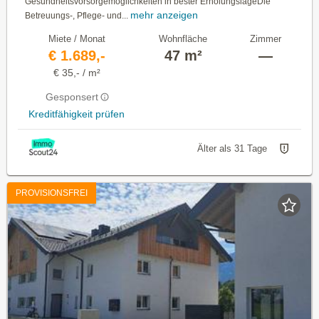
Gesundheitsvorsorgemöglichkeiten in bester ErholungslageDie
mehr anzeigen
Betreuungs-, Pflege- und...
Miete / Monat
Wohnfläche
Zimmer
€ 1.689,-
47 m²
—
€ 35,- / m²
Gesponsert
Kreditfähigkeit prüfen
Älter als 31 Tage
PROVISIONSFREI