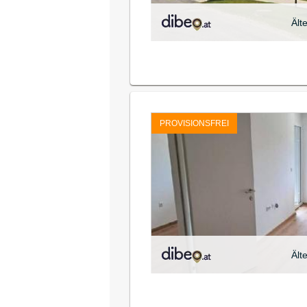
Ält
PROVISIONSFREI
Ält