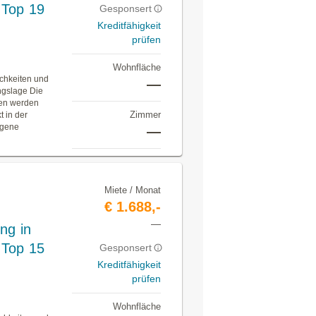
 Top 19
Gesponsert
Kreditfähigkeit
prüfen
Wohnfläche
ichkeiten und
—
ngslage Die
gen werden
Zimmer
t in der
egene
—
Miete / Monat
€ 1.688,-
—
ng in
 Top 15
Gesponsert
Kreditfähigkeit
prüfen
Wohnfläche