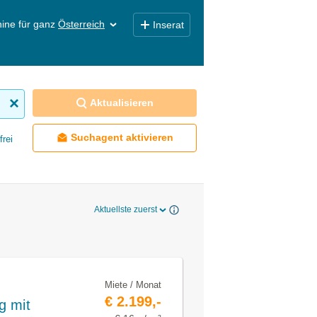
ine für ganz
Österreich
Inserat
Aktualisieren
Suchagent aktivieren
frei
Aktuellste zuerst
Miete / Monat
€ 2.199,-
g mit