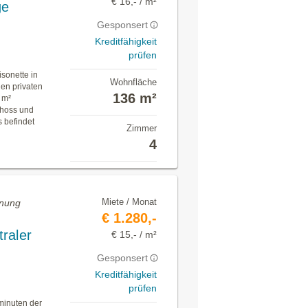
€ 16,- / m²
ge
Gesponsert
Kreditfähigkeit
prüfen
sonette in
Wohnfläche
en privaten
136 m²
 m²
choss und
s befindet
Zimmer
4
Miete / Monat
hnung
€ 1.280,-
raler
€ 15,- / m²
Gesponsert
Kreditfähigkeit
prüfen
minuten der