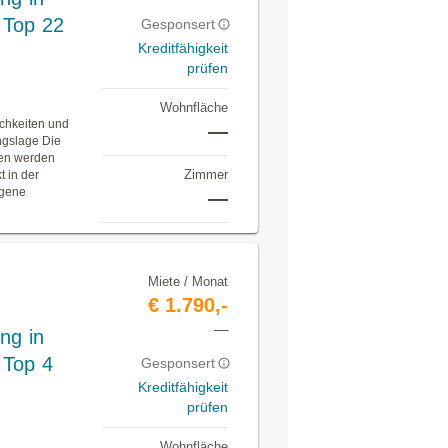
 Top 22
Gesponsert
Kreditfähigkeit
prüfen
Wohnfläche
ichkeiten und
—
ngslage Die
gen werden
Zimmer
t in der
egene
—
Miete / Monat
€ 1.790,-
—
ng in
 Top 4
Gesponsert
Kreditfähigkeit
prüfen
Wohnfläche