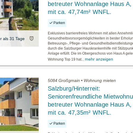
betreuter Wohnanlage Haus A,
mit ca. 47,74m² WNFL.
Parken
Exklusives barrierefreies Wohnen mit allen Annehml
er als 31 Tage
Gesundheitsvorsorgemöglichkeiten in bester Erholu
Betreuungs-, Pflege- und Gesundheitsdienstleistun
durch die Salzburger Hauskrankenhilfe mit Stützpunk
Anlage erfüllt. Die im Obergeschoss von Haus A gel
mehr anzeigen
Wohnung Top 19 hat...
5084 Großgmain • Wohnung mieten
Salzburg/Hinterreit:
Seniorenfreundliche Mietwohnu
betreuter Wohnanlage Haus A,
mit ca. 47,35m² WNFL.
Parken