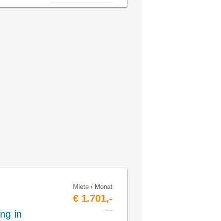
Miete / Monat
€ 1.701,-
—
ng in