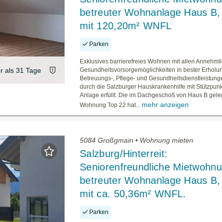
betreuter Wohnanlage Haus B,
mit 120,20m² WNFL
Parken
Exklusives barrierefreies Wohnen mit allen Annehml
er als 31 Tage
Gesundheitsvorsorgemöglichkeiten in bester Erholu
Betreuungs-, Pflege- und Gesundheitsdienstleistun
durch die Salzburger Hauskrankenhilfe mit Stützpunk
Anlage erfüllt. Die im Dachgeschoß von Haus B gel
mehr anzeigen
Wohnung Top 22 hat...
5084 Großgmain • Wohnung mieten
Salzburg/Hinterreit:
Seniorenfreundliche Mietwohnu
betreuter Wohnanlage Haus B,
mit ca. 50,36m² WNFL.
Parken