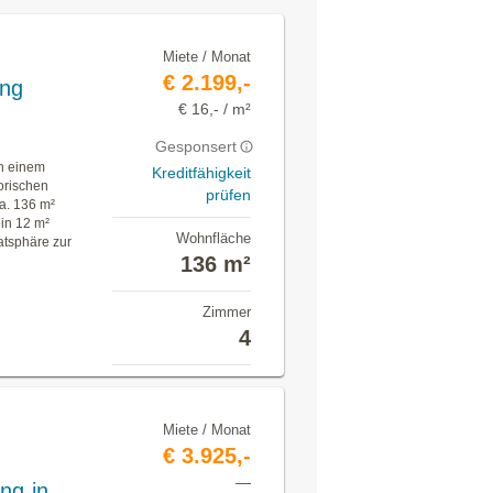
Miete / Monat
€ 2.199,-
ung
€ 16,- / m²
Gesponsert
n einem
Kreditfähigkeit
orischen
prüfen
a. 136 m²
in 12 m²
Wohnfläche
atsphäre zur
136 m²
Zimmer
4
Miete / Monat
€ 3.925,-
—
ng in