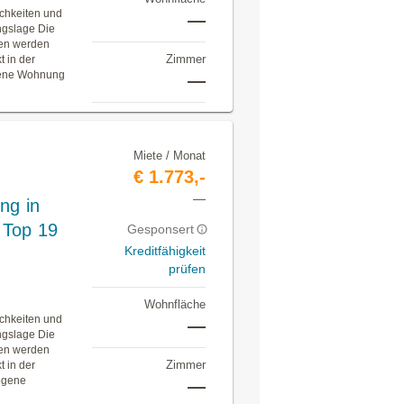
ichkeiten und
—
ngslage Die
gen werden
Zimmer
t in der
egene Wohnung
—
Miete / Monat
€ 1.773,-
—
ng in
 Top 19
Gesponsert
Kreditfähigkeit
prüfen
Wohnfläche
ichkeiten und
—
ngslage Die
gen werden
Zimmer
t in der
legene
—