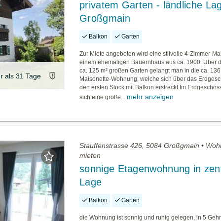
privatem Garten - ländliche La
Großgmain
Balkon
Garten
Zur Miete angeboten wird eine stilvolle 4‑Zimmer‑Mai
einem ehemaligen Bauernhaus aus ca. 1900. Über d
ca. 125 m² großen Garten gelangt man in die ca. 136
er als 31 Tage
Maisonette-Wohnung, welche sich über das Erdges
den ersten Stock mit Balkon erstreckt.Im Erdgeschos
mehr anzeigen
sich eine große...
Stauffenstrasse 426, 5084 Großgmain • Wo
mieten
sonnige Etagenwohnung in zent
Lage
Balkon
Garten
die Wohnung ist sonnig und ruhig gelegen, in 5 Geh