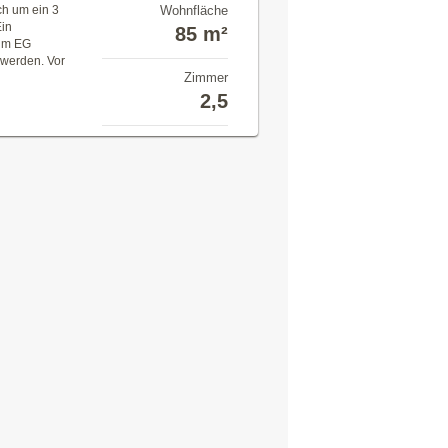
ch um ein 3
Wohnfläche
Ein
85 m²
 im EG
 werden. Vor
Zimmer
2,5