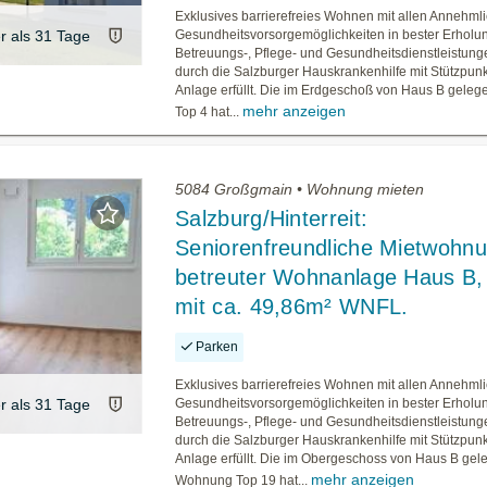
Exklusives barrierefreies Wohnen mit allen Annehml
er als 31 Tage
Gesundheitsvorsorgemöglichkeiten in bester Erholu
Betreuungs-, Pflege- und Gesundheitsdienstleistun
durch die Salzburger Hauskrankenhilfe mit Stützpunk
Anlage erfüllt. Die im Erdgeschoß von Haus B gel
mehr anzeigen
Top 4 hat...
5084 Großgmain • Wohnung mieten
Salzburg/Hinterreit:
Seniorenfreundliche Mietwohnu
betreuter Wohnanlage Haus B,
mit ca. 49,86m² WNFL.
Parken
Exklusives barrierefreies Wohnen mit allen Annehml
er als 31 Tage
Gesundheitsvorsorgemöglichkeiten in bester Erholu
Betreuungs-, Pflege- und Gesundheitsdienstleistun
durch die Salzburger Hauskrankenhilfe mit Stützpunk
Anlage erfüllt. Die im Obergeschoss von Haus B ge
mehr anzeigen
Wohnung Top 19 hat...