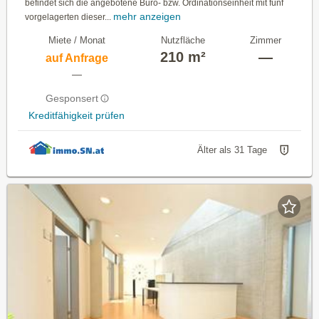
befindet sich die angebotene Büro- bzw. Ordi­nationseinheit mit fünf
mehr anzeigen
vorgelagerten dieser...
Miete / Monat
Nutzfläche
Zimmer
210 m²
—
auf Anfrage
—
Gesponsert
Kreditfähigkeit prüfen
Älter als 31 Tage