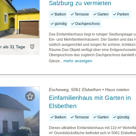
Salzburg zu vermieten
Balkon
Terrasse
Garten
Parken
günstig
Dachgeschoss
Das Einfamilienhaus liegt in ruhiger Siedlungslage
Ein- und Mehrfamilienhäusern. Der Garten und das 
südlich ausgerichtet und sorgen für schöne, lichtdurc
er als 31 Tage
Räume.Das Objekt verfügt über eine Erdgeschosseb
Obergeschoss das zugleich Dachgeschoss darstellt u
mehr anzeigen
Gänze...
Escheweg, 5061 Elsbethen • Haus mieten
Einfamilienhaus mit Garten in
Elsbethen
Balkon
Terrasse
Garten
günstig
Dieses attraktive Einfamilienhaus mit 110 m² Wohnf
m² Grundstücksfläche befindet sich in 5061 Elsbeth