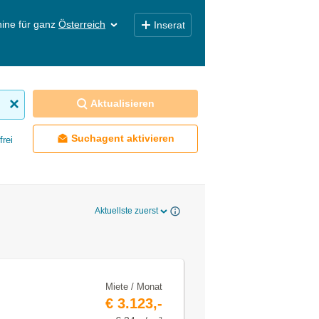
ine für ganz
Österreich
Inserat
Aktualisieren
Suchagent aktivieren
frei
Aktuellste zuerst
Miete / Monat
€ 3.123,-