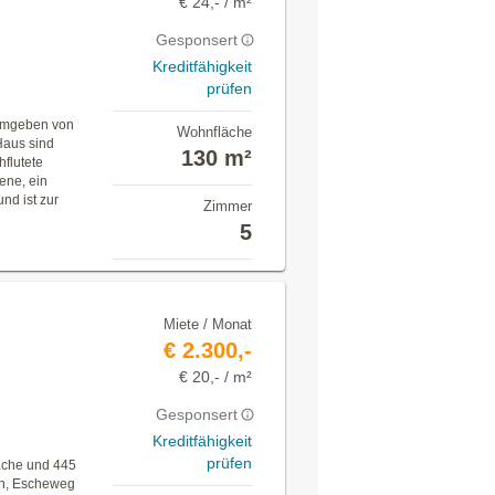
€ 24,- / m²
Gesponsert
Kreditfähigkeit
prüfen
 umgeben von
Wohnfläche
Haus sind
130 m²
hflutete
ene, ein
nd ist zur
Zimmer
5
Miete / Monat
€ 2.300,-
€ 20,- / m²
Gesponsert
Kreditfähigkeit
prüfen
läche und 445
en, Escheweg