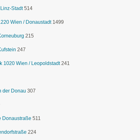
Linz-Stadt
514
1220 Wien / Donaustadt
1499
Korneuburg
215
ufstein
247
 1020 Wien / Leopoldstadt
241
n der Donau
307
9
e Donaustraße
511
ndorfstraße
224