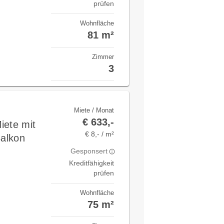
prüfen
Wohnfläche
81 m²
Zimmer
3
Miete / Monat
€ 633,-
iete mit
€ 8,- / m²
Balkon
Gesponsert
Kreditfähigkeit
prüfen
Wohnfläche
75 m²