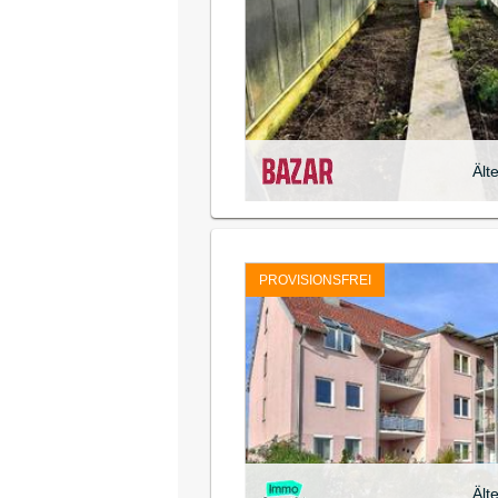
Ält
PROVISIONSFREI
Ält