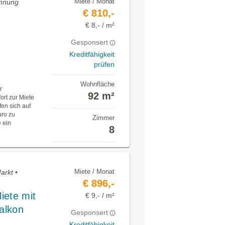
Miete / Monat
ohnung
€ 810,-
€ 8,- / m²
Gesponsert
Kreditfähigkeit
prüfen
Wohnfläche
r
92 m²
ort zur Miete
en sich auf
uro zu
Zimmer
 ein
8
Miete / Monat
arkt •
€ 896,-
iete mit
€ 9,- / m²
Balkon
Gesponsert
Kreditfähigkeit