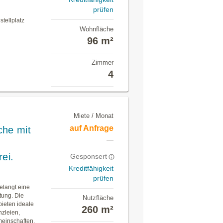
prüfen
tellplatz
Wohnfläche
96 m²
Zimmer
4
Miete / Monat
auf Anfrage
che mit
—
ei.
Gesponsert
Kreditfähigkeit
prüfen
elangt eine
tung. Die
Nutzfläche
bieten ideale
260 m²
nzleien,
meinschaften.