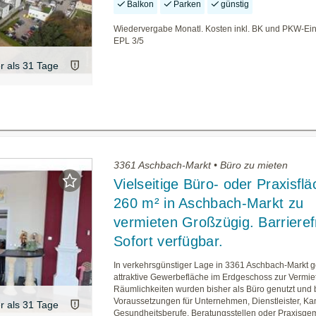
Balkon
Parken
günstig
Wiedervergabe Monatl. Kosten inkl. BK und PKW-Eins
EPL 3/5
er als 31 Tage
3361 Aschbach-Markt • Büro zu mieten
Vielseitige Büro- oder Praxisflä
260 m² in Aschbach-Markt zu
vermieten Großzügig. Barrierefr
Sofort verfügbar.
In verkehrsgünstiger Lage in 3361 Aschbach-Markt g
attraktive Gewerbefläche im Erdgeschoss zur Vermie
Räumlichkeiten wurden bisher als Büro genutzt und 
Voraussetzungen für Unternehmen, Dienstleister, Ka
er als 31 Tage
Gesundheitsberufe, Beratungsstellen oder Praxisge