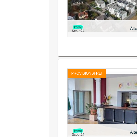
Ält
PROVISIONSFREI
Ält