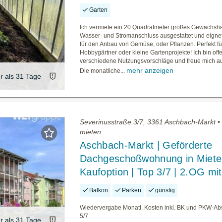
Garten
Ich vermiete ein 20 Quadratmeter großes Gewächshau
Wasser- und Stromanschluss ausgestattet und eignet
für den Anbau von Gemüse, oder Pflanzen. Perfekt fü
Hobbygärtner oder kleine Gartenprojekte! Ich bin offe
verschiedene Nutzungsvorschläge und freue mich auf
mehr anzeigen
Die monatliche...
er als 31 Tage
Severinusstraße 3/7, 3361 Aschbach-Markt 
mieten
Aschbach-Markt | Geförderte
Dachgeschoßwohnung in Miete
Kaufoption | Top 3/7 | 2.OG mi
Balkon
Parken
günstig
Wiedervergabe Monatl. Kosten inkl. BK und PKW-Abs
5/7
er als 31 Tage