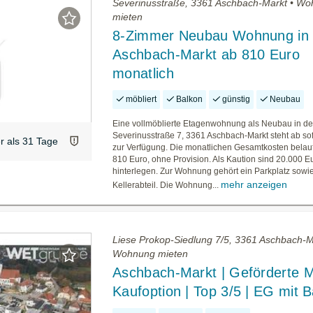
Severinusstraße, 3361 Aschbach-Markt • W
mieten
8-Zimmer Neubau Wohnung in
Aschbach-Markt ab 810 Euro
monatlich
möbliert
Balkon
günstig
Neubau
Eine vollmöblierte Etagenwohnung als Neubau in de
Severinusstraße 7, 3361 Aschbach-Markt steht ab sof
er als 31 Tage
zur Verfügung. Die monatlichen Gesamtkosten belauf
810 Euro, ohne Provision. Als Kaution sind 20.000 E
hinterlegen. Zur Wohnung gehört ein Parkplatz sowie
mehr anzeigen
Kellerabteil. Die Wohnung...
Liese Prokop-Siedlung 7/5, 3361 Aschbach-M
Wohnung mieten
Aschbach-Markt | Geförderte M
Kaufoption | Top 3/5 | EG mit 