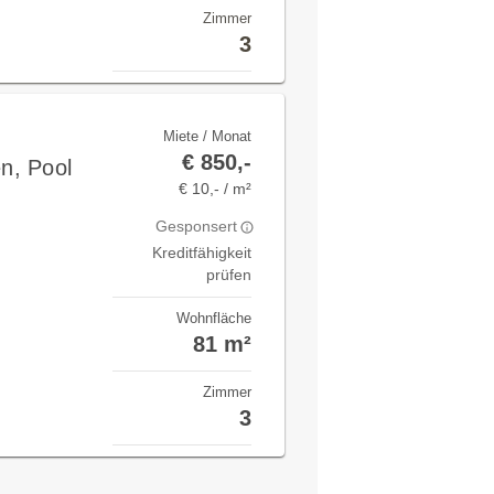
Zimmer
3
Miete / Monat
€ 850,-
n, Pool
€ 10,- / m²
Gesponsert
Kreditfähigkeit
prüfen
Wohnfläche
81 m²
Zimmer
3