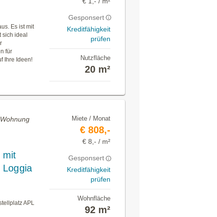
€ 1,- / m²
Gesponsert
s. Es ist mit
Kreditfähigkeit
 sich ideal
prüfen
r
n für
Nutzfläche
 Ihre Ideen!
20 m²
Miete / Monat
• Wohnung
€ 808,-
€ 8,- / m²
 mit
Gesponsert
t Loggia
Kreditfähigkeit
prüfen
Wohnfläche
tellplatz APL
92 m²