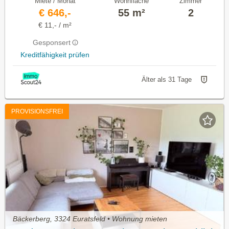
Miete / Monat
Wohnfläche
Zimmer
€ 646,-
55 m²
2
€ 11,- / m²
Gesponsert
Kreditfähigkeit prüfen
Älter als 31 Tage
PROVISIONSFREI
Bäckerberg, 3324 Euratsfeld • Wohnung mieten