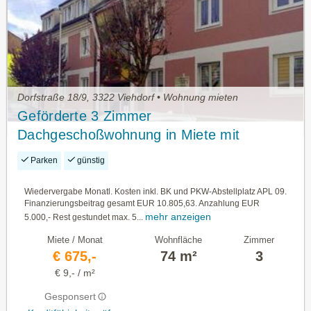
Dorfstraße 18/9, 3322 Viehdorf • Wohnung mieten
Geförderte 3 Zimmer
Dachgeschoßwohnung in Miete mit
Kaufoption | Top 9 | 2. OG
Parken
günstig
Wiedervergabe Monatl. Kosten inkl. BK und PKW-Abstellplatz APL 09.
Finanzierungsbeitrag gesamt EUR 10.805,63. Anzahlung EUR
mehr anzeigen
5.000,- Rest gestundet max. 5...
Miete / Monat
Wohnfläche
Zimmer
€ 675,-
74 m²
3
€ 9,- / m²
Gesponsert