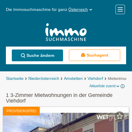
Die Immosuchmaschine für ganz
Österreich
Mobile
Menü
Suchagent
Suche ändern
Startseite
Niederösterreich
Amstetten
Viehdorf
Mietwohnunge
Aktuellste zuerst
1 3-Zimmer Mietwohnungen in der Gemeinde
Viehdorf
PROVISIONSFREI