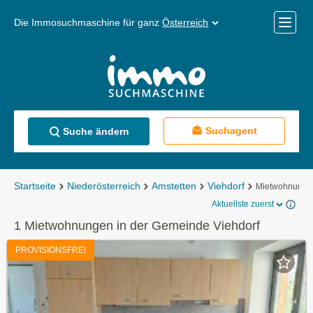
Die Immosuchmaschine für ganz
Österreich
Mobile
Menü
Suchagent
Suche ändern
Startseite
Niederösterreich
Amstetten
Viehdorf
Mietwohnunge
Aktuellste zuerst
1 Mietwohnungen in der Gemeinde Viehdorf
PROVISIONSFREI