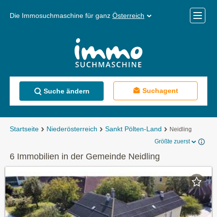
Die Immosuchmaschine für ganz
Österreich
Mobile
Menü
Suchagent
Suche ändern
Startseite
Niederösterreich
Sankt Pölten-Land
Neidling
Größte zuerst
6 Immobilien in der Gemeinde Neidling