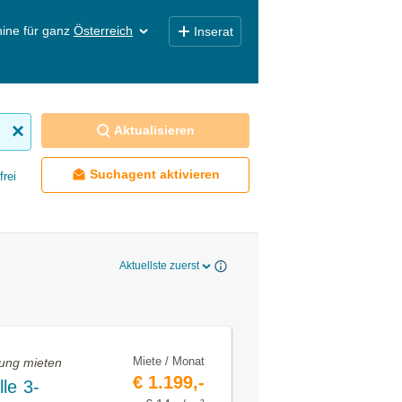
ine für ganz
Österreich
Inserat
Aktualisieren
Suchagent aktivieren
frei
Aktuellste zuerst
Miete / Monat
ung mieten
€ 1.199,-
le 3-