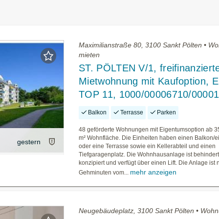
Maximilianstraße 80, 3100 Sankt Pölten • W
mieten
ST. PÖLTEN V/1, freifinanziert
Mietwohnung mit Kaufoption, E
TOP 11, 1000/00006710/00001
Balkon
Terrasse
Parken
48 geförderte Wohnungen mit Eigentumsoption ab 35
m² Wohnfläche. Die Einheiten haben einen Balkon/e
gestern
oder eine Terrasse sowie ein Kellerabteil und einen
Tiefgaragenplatz. Die Wohnhausanlage ist behinder
konzipiert und verfügt über einen Lift. Die Anlage ist
mehr anzeigen
Gehminuten vom...
Neugebäudeplatz, 3100 Sankt Pölten • Woh