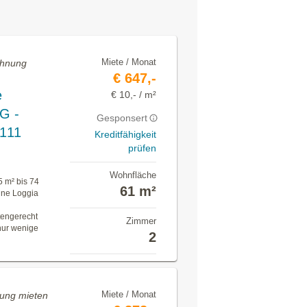
Miete / Monat
ohnung
€ 647,-
e
€ 10,- / m²
G -
Gesponsert
111
Kreditfähigkeit
prüfen
Wohnfläche
 m² bis 74
61 m²
ine Loggia
tengerecht
Zimmer
 nur wenige
2
Miete / Monat
nung mieten