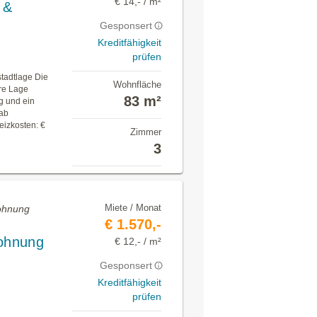
€ 14,- / m²
 &
Gesponsert
Kreditfähigkeit
prüfen
stadtlage Die
Wohnfläche
re Lage
83 m²
g und ein
 ab
eizkosten: €
Zimmer
3
Miete / Monat
Wohnung
€ 1.570,-
ohnung
€ 12,- / m²
Gesponsert
Kreditfähigkeit
prüfen