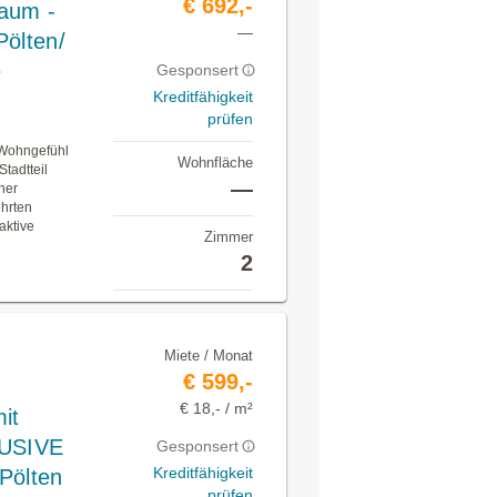
€ 692,-
aum -
—
Pölten/
e
Gesponsert
Kreditfähigkeit
prüfen
 Wohngefühl
Wohnfläche
tadtteil
—
ner
hrten
raktive
Zimmer
2
Miete / Monat
€ 599,-
€ 18,- / m²
it
LUSIVE
Gesponsert
Kreditfähigkeit
Pölten
prüfen