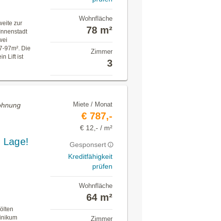
Wohnfläche
eite zur
78 m²
Innenstadt
wei
7-97m². Die
Zimmer
 Lift ist
3
Miete / Monat
Wohnung
€ 787,-
€ 12,- / m²
r Lage!
Gesponsert
Kreditfähigkeit
prüfen
Wohnfläche
64 m²
ölten
inikum
Zimmer