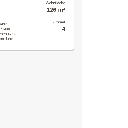
Wohnfläche
126 m²
Zimmer
ölten
4
inikum
schen 42m2 -
lem durch