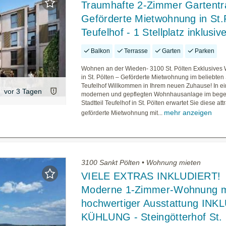
Traumhafte 2-Zimmer Gartentr
Geförderte Mietwohnung in St.
Teufelhof - 1 Stellplatz inklusiv
Balkon
Terrasse
Garten
Parken
Wohnen an der Wieden- 3100 St. Pölten Exklusives
in St. Pölten – Geförderte Mietwohnung im beliebten S
Teufelhof Willkommen in Ihrem neuen Zuhause! In ei
vor 3 Tagen
modernen und gepflegten Wohnhausanlage im bege
Stadtteil Teufelhof in St. Pölten erwartet Sie diese att
mehr anzeigen
geförderte Mietwohnung mit...
3100 Sankt Pölten • Wohnung mieten
VIELE EXTRAS INKLUDIERT!
Moderne 1-Zimmer-Wohnung m
hochwertiger Ausstattung INK
KÜHLUNG - Steingötterhof St. 