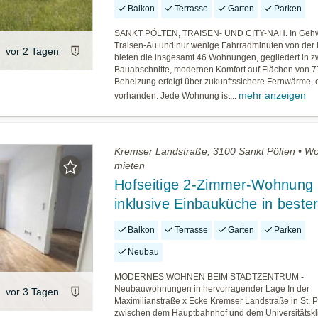
Balkon
Terrasse
Garten
Parken
SANKT PÖLTEN, TRAISEN- UND CITY-NAH. In Gehw
Traisen-Au und nur wenige Fahrradminuten von der 
vor 2 Tagen
bieten die insgesamt 46 Wohnungen, gegliedert in z
Bauabschnitte, modernen Komfort auf Flächen von 7
Beheizung erfolgt über zukunftssichere Fernwärme, ein
mehr anzeigen
vorhanden. Jede Wohnung ist...
Kremser Landstraße, 3100 Sankt Pölten • 
mieten
Hofseitige 2-Zimmer-Wohnung
inklusive Einbauküche in beste
Balkon
Terrasse
Garten
Parken
Neubau
MODERNES WOHNEN BEIM STADTZENTRUM -
Neubauwohnungen in hervorragender Lage In der
vor 3 Tagen
Maximilianstraße x Ecke Kremser Landstraße in St. P
zwischen dem Hauptbahnhof und dem Universitätskl