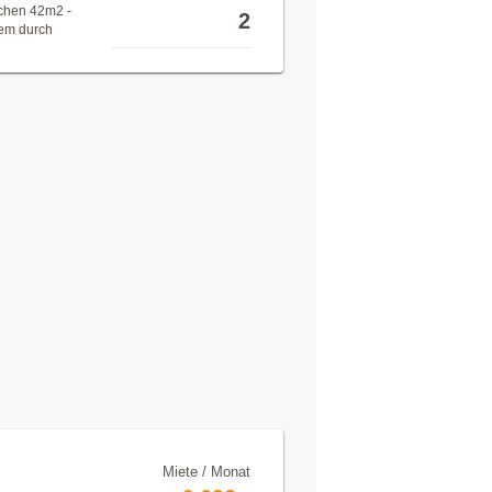
schen 42m2 -
2
lem durch
Miete / Monat