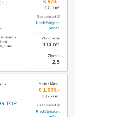
€ 878,-
en |
€ 7,- / m²
Gesponsert
Kreditfähigkeit
prüfen
 –
ssbereich /
Wohnfläche
l und
113 m²
8,38 inkl.
Zimmer
2,5
Miete / Monat
en •
€ 1.005,-
€ 12,- / m²
 DG TOP
Gesponsert
Kreditfähigkeit
prüfen