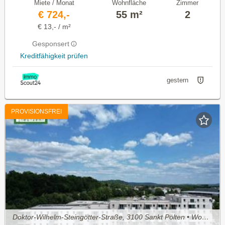
Miete / Monat
Wohnfläche
Zimmer
€ 724,-
55 m²
2
€ 13,- / m²
Gesponsert
Kreditfähigkeit prüfen
gestern
PROVISIONSFREI
Doktor-Wilhelm-Steingötter-Straße, 3100 Sankt Pölten • Wohnung mieten