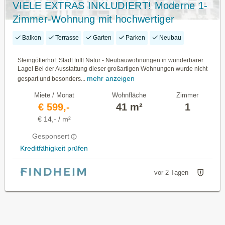
VIELE EXTRAS INKLUDIERT! Moderne 1-
Zimmer-Wohnung mit hochwertiger
Ausstattung INKLUSIVE KÜHLUNG -
Balkon
Terrasse
Garten
Parken
Neubau
Steingötterhof St. Pölten
Steingötterhof: Stadt trifft Natur - Neubauwohnungen in wunderbarer
Lage! Bei der Ausstattung dieser großartigen Wohnungen wurde nicht
mehr anzeigen
gespart und besonders...
Miete / Monat
Wohnfläche
Zimmer
€ 599,-
41 m²
1
€ 14,- / m²
Gesponsert
Kreditfähigkeit prüfen
vor 2 Tagen