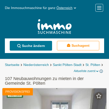
Die Immosuchmaschine für ganz
Österreich
Mobile
Menü
Suchagent
Suche ändern
Startseite
Niederösterreich
Sankt Pölten-Stadt
St. Pölten
Mi
Aktuellste zuerst
107 Neubauwohnungen zu mieten in der
Gemeinde St. Pölten
PROVISIONSFREI