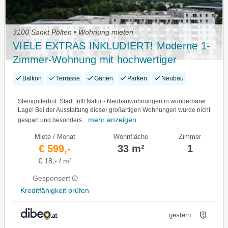
3100 Sankt Pölten • Wohnung mieten
VIELE EXTRAS INKLUDIERT! Moderne 1-
Zimmer-Wohnung mit hochwertiger
Ausstattung INKLUSIVE KÜHLUNG -
Balkon
Terrasse
Garten
Parken
Neubau
Steingötterhof St. Pölten
Steingötterhof: Stadt trifft Natur - Neubauwohnungen in wunderbarer
Lage! Bei der Ausstattung dieser großartigen Wohnungen wurde nicht
mehr anzeigen
gespart und besonders...
Miete / Monat
Wohnfläche
Zimmer
€ 599,-
33 m²
1
€ 18,- / m²
Gesponsert
Kreditfähigkeit prüfen
gestern