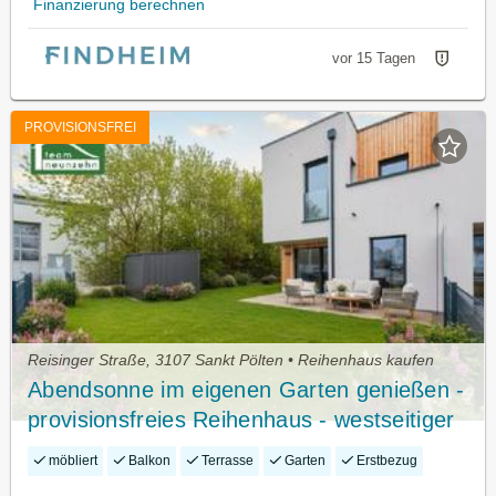
Finanzierung berechnen
vor 15 Tagen
PROVISIONSFREI
Reisinger Straße, 3107 Sankt Pölten • Reihenhaus kaufen
Abendsonne im eigenen Garten genießen -
provisionsfreies Reihenhaus - westseitiger
Garten & Balkon!
möbliert
Balkon
Terrasse
Garten
Erstbezug