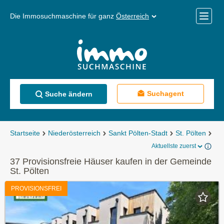
Die Immosuchmaschine für ganz
Österreich
Mobile
Menü
Suchagent
Suche ändern
Startseite
Niederösterreich
Sankt Pölten-Stadt
St. Pölten
Häu
Aktuellste zuerst
37 Provisionsfreie Häuser kaufen in der Gemeinde
St. Pölten
PROVISIONSFREI