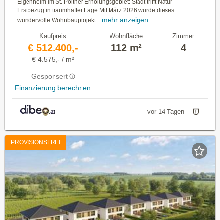
Eigenheim im St. Pöltner Erholungsgebiet: Stadt trifft Natur –
Erstbezug in traumhafter Lage Mit März 2026 wurde dieses
mehr anzeigen
wundervolle Wohnbauprojekt...
Kaufpreis
Wohnfläche
Zimmer
€ 512.400,-
112 m²
4
€ 4.575,- / m²
Gesponsert
Finanzierung berechnen
vor 14 Tagen
PROVISIONSFREI