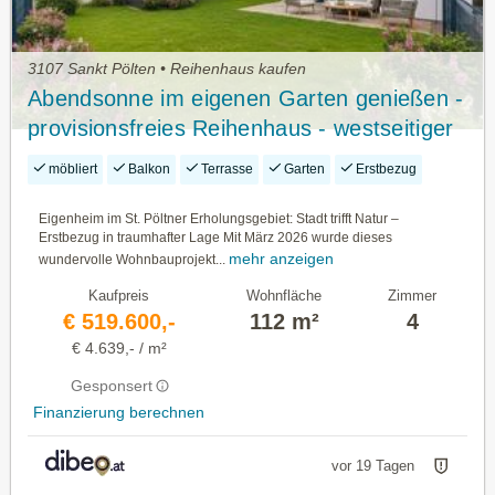
3107 Sankt Pölten • Reihenhaus kaufen
Abendsonne im eigenen Garten genießen -
provisionsfreies Reihenhaus - westseitiger
Garten & Balkon!
möbliert
Balkon
Terrasse
Garten
Erstbezug
Eigenheim im St. Pöltner Erholungsgebiet: Stadt trifft Natur –
Erstbezug in traumhafter Lage Mit März 2026 wurde dieses
mehr anzeigen
wundervolle Wohnbauprojekt...
Kaufpreis
Wohnfläche
Zimmer
€ 519.600,-
112 m²
4
€ 4.639,- / m²
Gesponsert
Finanzierung berechnen
vor 19 Tagen