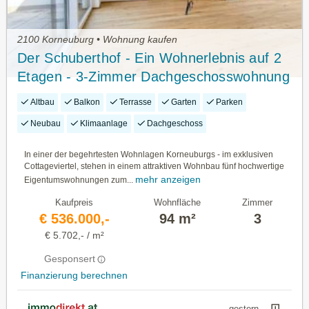
2100 Korneuburg • Wohnung kaufen
Der Schuberthof - Ein Wohnerlebnis auf 2
Etagen - 3-Zimmer Dachgeschosswohnung
mit Terrasse in bester Korneuburger
Altbau
Balkon
Terrasse
Garten
Parken
Wohnlage - Klimaanlage
Neubau
Klimaanlage
Dachgeschoss
In einer der begehrtesten Wohnlagen Korneuburgs - im exklusiven
Cottageviertel, stehen in einem attraktiven Wohnbau fünf hochwertige
mehr anzeigen
Eigentumswohnungen zum...
Kaufpreis
Wohnfläche
Zimmer
€ 536.000,-
94 m²
3
€ 5.702,- / m²
Gesponsert
Finanzierung berechnen
gestern