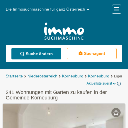
Die Immosuchmaschine für ganz
Österreich
Mobile
Menü
Suchagent
Suche ändern
Startseite
Niederösterreich
Korneuburg
Korneuburg
Eigentu
Aktuellste zuerst
241 Wohnungen mit Garten zu kaufen in der
Gemeinde Korneuburg