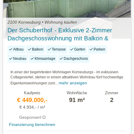
2100 Korneuburg • Wohnung kaufen
Der Schuberthof - Exklusive 2-Zimmer
Dachgeschosswohnung mit Balkon &
Terrasse in bester Korneuburger Wohnlage
Altbau
Balkon
Terrasse
Garten
Parken
- Klimaanlage
Neubau
Klimaanlage
Dachgeschoss
In einer der begehrtesten Wohnlagen Korneuburgs - im exklusiven
Cottageviertel, stehen in einem attraktiven Wohnbau fünf hochwertige
mehr anzeigen
Eigentumswohnungen zum...
Kaufpreis
Wohnfläche
Zimmer
€ 449.000,-
91 m²
2
€ 4.934,- / m²
Gesponsert
Finanzierung berechnen