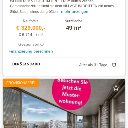
WOHNEN IM VILLAGE IM DRITTEN Im dritten Wiener
Gemeindebezirk entsteht mit dem VILLAGE IM DRITTEN ein neues
mehr anzeigen
Stück Stadt - eines der größten...
Kaufpreis
Nutzfläche
€ 329.000,-
49 m²
€ 6.714,- / m²
Gesponsert
Finanzierung berechnen
Älter als 31 Tage
PROVISIONSFREI