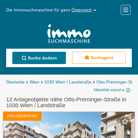
Die Immosuchmaschine für ganz
Österreich
Mobile
Menü
Suchagent
Suche ändern
Startseite
Wien
1030 Wien / Landstraße
Otto-Preminger-Stra
Aktuellste zuerst
12 Anlageobjekte nähe Otto-Preminger-Straße in
1030 Wien / Landstraße
PROVISIONSFREI