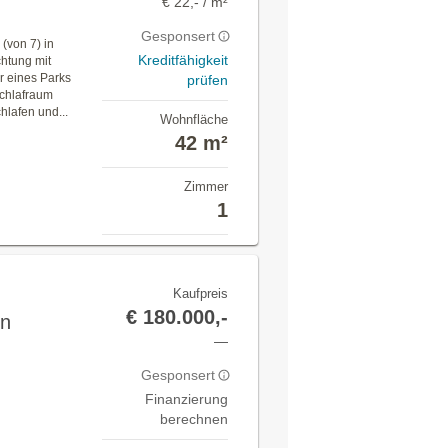
€ 22,- / m²
Gesponsert
(von 7) in
Kreditfähigkeit
htung mit
r eines Parks
prüfen
Schlafraum
hlafen und...
Wohnfläche
42 m²
Zimmer
1
Kaufpreis
€ 180.000,-
on
—
Gesponsert
Finanzierung
berechnen