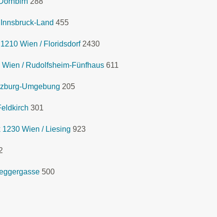
Dornbirn
288
 Innsbruck-Land
455
1210 Wien / Floridsdorf
2430
 Wien / Rudolfsheim-Fünfhaus
611
lzburg-Umgebung
205
eldkirch
301
 1230 Wien / Liesing
923
2
seggergasse
500