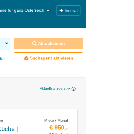
ine für ganz
Österreich
Inserat
Aktualisieren
Suchagent aktivieren
frei
Aktuellste zuerst
Miete / Monat
en
€ 950,-
Küche |