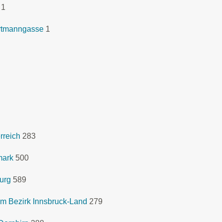
1
rtmanngasse
1
rreich
283
mark
500
urg
589
m Bezirk Innsbruck-Land
279