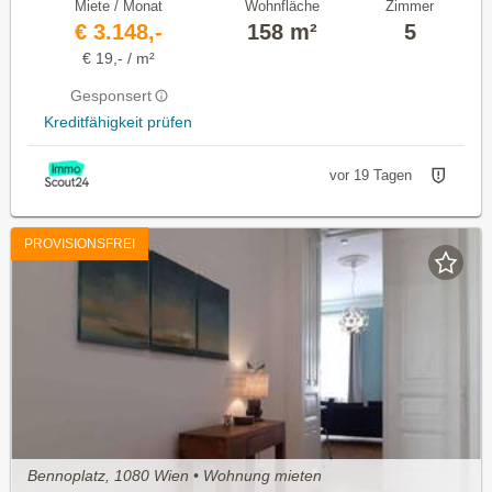
Miete / Monat
Wohnfläche
Zimmer
€ 3.148,-
158 m²
5
€ 19,- / m²
Gesponsert
Kreditfähigkeit prüfen
vor 19 Tagen
PROVISIONSFREI
Bennoplatz, 1080 Wien • Wohnung mieten