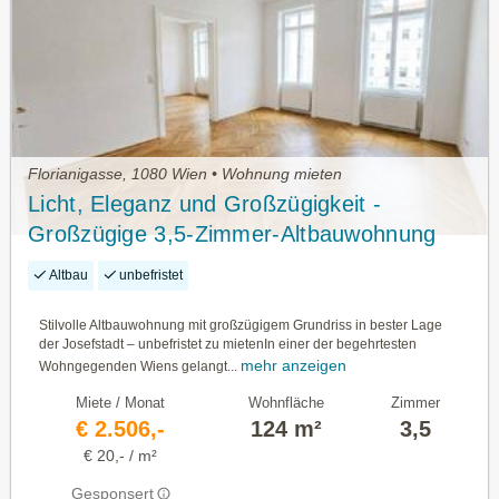
Florianigasse, 1080 Wien • Wohnung mieten
Licht, Eleganz und Großzügigkeit -
Großzügige 3,5-Zimmer-Altbauwohnung
mit Fischgrätparkett und Stuck in Bestlage
Altbau
unbefristet
- Florianigasse
Stilvolle Altbauwohnung mit großzügigem Grundriss in bester Lage
der Josefstadt – unbefristet zu mietenIn einer der begehrtesten
mehr anzeigen
Wohngegenden Wiens gelangt...
Miete / Monat
Wohnfläche
Zimmer
€ 2.506,-
124 m²
3,5
€ 20,- / m²
Gesponsert