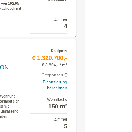
 von 192,95
—
Flachdach mit
Zimmer
4
Kaufpreis
€ 1.320.700,-
€ 8.804,- / m²
KON
Gesponsert
Finanzierung
berechnen
r-Wohnung,
Wohnfläche
efindet sich
150 m²
s mit
t umfassend
erden
Zimmer
5