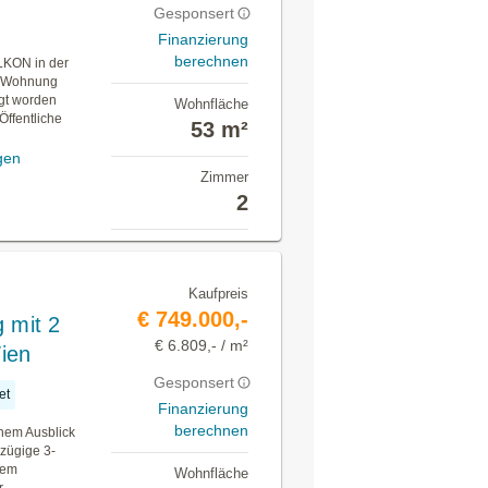
Gesponsert
Finanzierung
berechnen
KON in der
se Wohnung
igt worden
Wohnfläche
ffentliche
53 m²
gen
Zimmer
2
Kaufpreis
€ 749.000,-
 mit 2
€ 6.809,- / m²
ien
Gesponsert
et
Finanzierung
berechnen
nem Ausblick
ßzügige 3-
nem
Wohnfläche