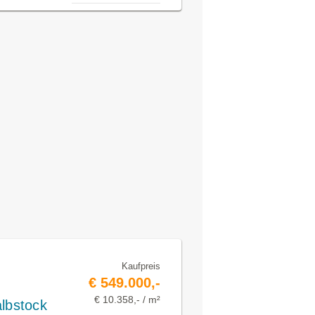
Kaufpreis
n
€ 549.000,-
€ 10.358,- / m²
lbstock