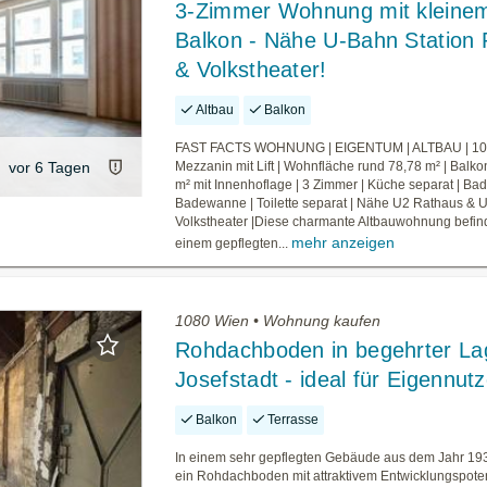
3-Zimmer Wohnung mit kleine
Balkon - Nähe U-Bahn Station
& Volkstheater!
Altbau
Balkon
FAST FACTS WOHNUNG | EIGENTUM | ALTBAU | 10
vor 6 Tagen
Mezzanin mit Lift | Wohnfläche rund 78,78 m² | Balko
m² mit Innenhoflage | 3 Zimmer | Küche separat | Ba
Badewanne | Toilette separat | Nähe U2 Rathaus & 
Volkstheater |Diese charmante Altbauwohnung befind
mehr anzeigen
einem gepflegten...
1080 Wien • Wohnung kaufen
Rohdachboden in begehrter La
Josefstadt - ideal für Eigennutz
Balkon
Terrasse
In einem sehr gepflegten Gebäude aus dem Jahr 19
ein Rohdachboden mit attraktivem Entwicklungspote