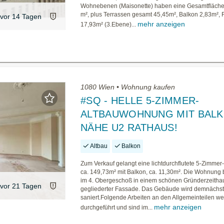
Wohnebenen (Maisonette) haben eine Gesamtfläche
m², plus Terrassen gesamt 45,45m², Balkon 2,83m², 
vor 14 Tagen
mehr anzeigen
17,93m² (3.Ebene)...
1080 Wien • Wohnung kaufen
#SQ - HELLE 5-ZIMMER-
ALTBAUWOHNUNG MIT BAL
NÄHE U2 RATHAUS!
Altbau
Balkon
Zum Verkauf gelangt eine lichtdurchflutete 5-Zimme
ca. 149,73m² mit Balkon, ca. 11,30m². Die Wohnung b
im 4. Obergeschoß in einem schönen Gründerzeithau
vor 21 Tagen
gegliederter Fassade. Das Gebäude wird demnächs
saniert.Folgende Arbeiten an den Allgemeinteilen w
mehr anzeigen
durchgeführt und sind im...