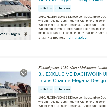
Balkon
Terrasse
1080, FLORIANIGASSE Diese penthouseartige Dach
wie ein Haus auf dem Haus mit Wienblick und zeichn
Wohnlichkeit, als auch Design aus. Aufteilung : Beid
Wohnebenen (Maisonette) haben eine Gesamtfläche
m², plus Terrassen gesamt 45,45m², Balkon 2,83m², 
vor 13 Tagen
mehr anzeigen
17,93m² (3.Ebene)...
Florianigasse, 1080 Wien • Maisonette kaufe
8., EXKLUSIVE DACHWOHNU
Luxus Charme Eleganz Design 
Balkon
Terrasse
1080, FLORIANIGASSE Diese penthouseartige Dach
wie ein Haus auf dem Haus mit Wienblick und zeichn
Wohnlichkeit, als auch Design aus. Aufteilung: Beide