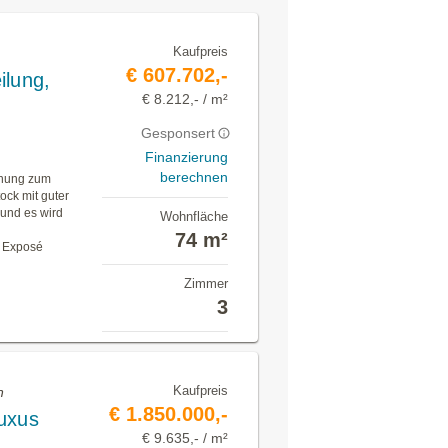
Kaufpreis
€ 607.702,-
ilung,
€ 8.212,- / m²
Gesponsert
Finanzierung
berechnen
ohnung zum
ock mit guter
 und es wird
Wohnfläche
74 m²
s Exposé
Zimmer
3
Kaufpreis
n
€ 1.850.000,-
uxus
€ 9.635,- / m²