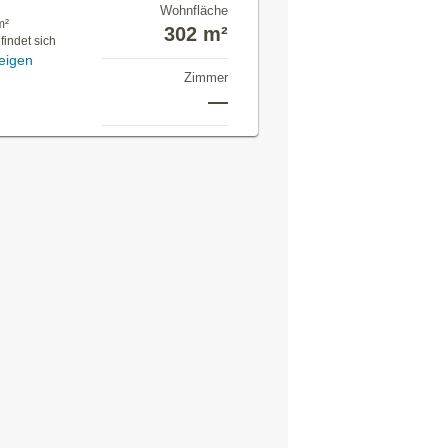
Wohnfläche
m²
302 m²
indet sich
eigen
Zimmer
—