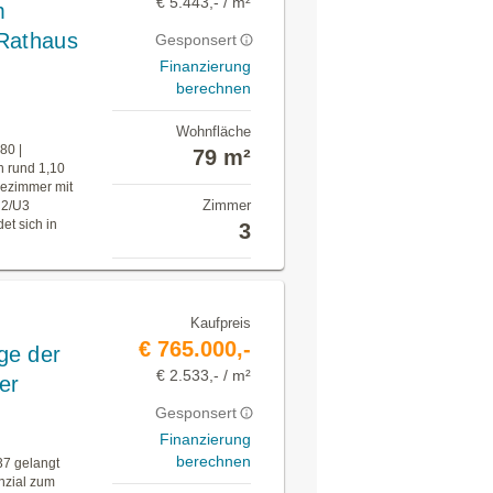
€ 5.443,- / m²
m
 Rathaus
Gesponsert
Finanzierung
berechnen
Wohnfläche
80 |
79 m²
n rund 1,10
dezimmer mit
Zimmer
U2/U3
et sich in
3
Kaufpreis
€ 765.000,-
ge der
€ 2.533,- / m²
er
Gesponsert
Finanzierung
berechnen
37 gelangt
nzial zum