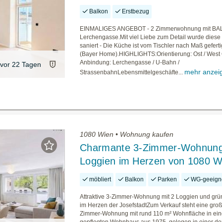
Balkon
Erstbezug
EINMALIGES ANGEBOT - 2 Zimmerwohnung mit BAL
Lerchengasse.Mit viel Liebe zum Detail wurde die
saniert - Die Küche ist vom Tischler nach Maß gefert
(Bayer Home).HIGHLIGHTS:Orientierung: Ost / West Ö
Anbindung: Lerchengasse / U-Bahn /
vor 22 Tagen
mehr anzei
StrassenbahnLebensmittelgeschäfte...
1080 Wien • Wohnung kaufen
Charmante 3-Zimmer-Wohnung
Loggien im Herzen von 1080 W
möbliert
Balkon
Parken
WG-geeign
Attraktive 3-Zimmer-Wohnung mit 2 Loggien und grü
im Herzen der JosefstadtZum Verkauf steht eine gro
Zimmer-Wohnung mit rund 110 m² Wohnfläche in ei