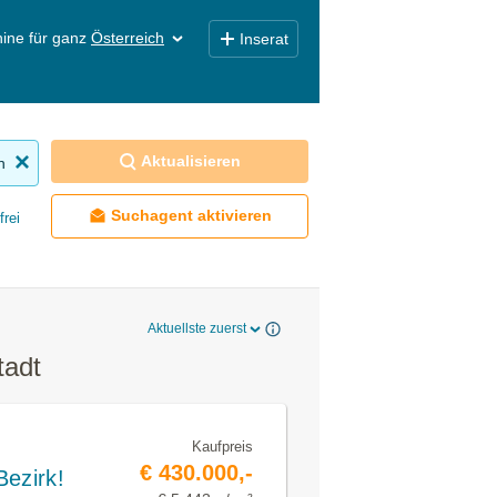
ine für ganz
Österreich
Inserat
Aktualisieren
n
Suchagent aktivieren
frei
Aktuellste zuerst
tadt
Kaufpreis
€ 430.000,-
Bezirk!