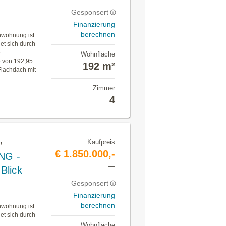
Gesponsert
Finanzierung
berechnen
wohnung ist
et sich durch
e
Wohnfläche
 von 192,95
192 m²
Flachdach mit
Zimmer
4
Kaufpreis
n
€ 1.850.000,-
NG -
—
Blick
Gesponsert
Finanzierung
berechnen
wohnung ist
et sich durch
Wohnfläche