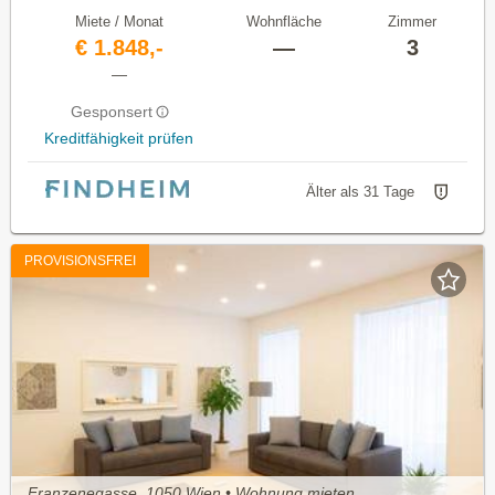
Miete / Monat
Wohnfläche
Zimmer
€ 1.848,-
—
3
—
Gesponsert
Kreditfähigkeit prüfen
Älter als 31 Tage
PROVISIONSFREI
Franzenegasse, 1050 Wien • Wohnung mieten