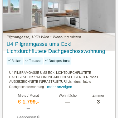
Pilgramgasse, 1050 Wien • Wohnung mieten
U4 Pilgramgasse ums Eck!
Lichtdurchflutete Dachgeschosswohnung
mit hofseitiger Terrasse + ausgezeichnete
Balkon
Terrasse
Dachgeschoss
Infrastruktur!
U4 PILGRAMGASSE UMS ECK! LICHTDURCHFLUTETE
DACHGESCHOSSWOHNUNG MIT HOFSEITIGER TERRASSE +
AUSGEZEICHNETE INFRASTRUKTUR! Lichtdurchflutete
mehr anzeigen
Dachgeschosswohnung...
Miete / Monat
Wohnfläche
Zimmer
€ 1.799,-
—
3
—
Gesponsert