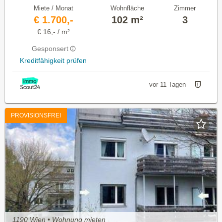
Miete / Monat
Wohnfläche
Zimmer
€ 1.700,-
102 m²
3
€ 16,- / m²
Gesponsert
Kreditfähigkeit prüfen
vor 11 Tagen
PROVISIONSFREI
1190 Wien • Wohnung mieten