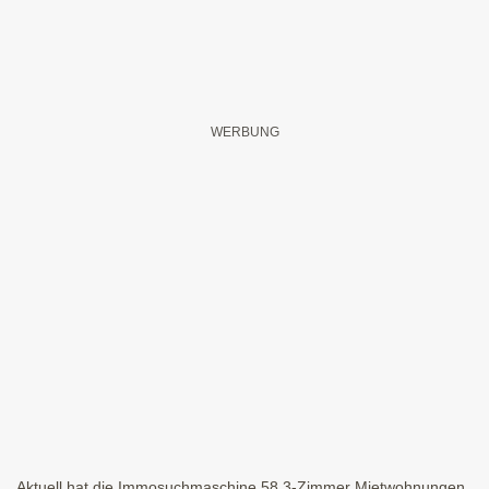
Aktuell hat die Immosuchmaschine 58 3-Zimmer Mietwohnungen