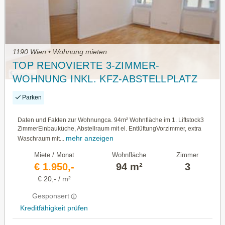
1190 Wien • Wohnung mieten
TOP RENOVIERTE 3-ZIMMER-
WOHNUNG INKL. KFZ-ABSTELLPLATZ
Parken
Daten und Fakten zur Wohnungca. 94m² Wohnfläche im 1. Liftstock3
ZimmerEinbauküche, Abstellraum mit el. EntlüftungVorzimmer, extra
mehr anzeigen
Waschraum mit...
Miete / Monat
Wohnfläche
Zimmer
€ 1.950,-
94 m²
3
€ 20,- / m²
Gesponsert
Kreditfähigkeit prüfen